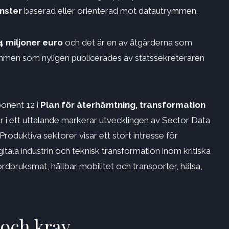
nster
baserad eller orienterad mot datautrymmen.
 miljoner euro
och det är en av åtgärderna som
trymmen som nyligen publicerades av statssekreteraren
ponent 12 i
Plan för återhämtning, transformation
 i ett uttalande markerar utvecklingen av Sector Data
Produktiva sektorer visar ett stort intresse för
itala industrin och teknisk transformation inom kritiska
ruksmat, hållbar mobilitet och transporter, hälsa,
och krav