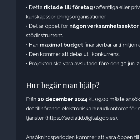
• Detta
riktade till företag
(offentliga eller p
kunskapsspridningsorganisationer.
• Det är öppet för
någon verksamhetssektor
stödinstrument.
• Han
maximal budget
finansierbar är 1 miljo
• Den kommer att delas ut i konkurrens.
• Projekten ska vara avslutade före den 30 juni 
Hur begär man hjälp?
Från
20 december 2024
kl. 09.00 måste ansök
det tillhörande elektroniska huvudkontoret för mi
tjänster (https://sediatid.digital.gob.es).
Ansökningsperioden kommer att vara öppen till 