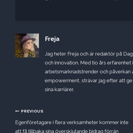
Freja
Jag heter Freja och är redaktör på Dago
och innovation. Med tio års erfarenhet 
arbetsmarknadstrender och påverkan a
empowerment, strävar jag efter att ge st
sina karriärer.
Inläggsnavigering
PREVIOUS
Egenföretagare i flera verksamheter kommer inte
att få tillbaka sina överskjutande bidrag förrän