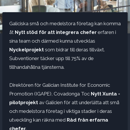
Galiciska små och medelstora företag kan komma
åt
Nytt stöd för att integrera chefer
erfaren i
sina team och därmed kunna utvecklas
Nyckelprojekt
som bidrar till deras tillväxt.
Subventioner täcker upp till 75% av de
tillhandahållna tjänsterna.
Direktören för Galician Institute for Economic
Promotion (IGAPE), Covadonga Toc
Nytt Xunta -
pilotprojekt
av Galicien för att underlätta att små
och medelstora företag i viktiga stadier i deras
utveckling kan räkna med
Råd från erfarna
chefer.