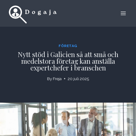
Skip
to
content
FÖRETAG
Nytt stöd i Galicien så att små och
medelstora företag kan anställa
expertchefer i branschen
By
Freja
20 juli 2025