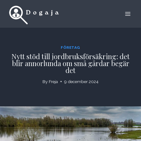
Skip
to
content
FÖRETAG
Nytt stöd till jordbruksförsäkring: det
blir annorlunda om små gårdar begär
det
By
Freja
9 december 2024