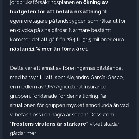
jordbruksförsäkringsplanen en
ökning av
budgeten för att betala ersättning
till
egenföretagare på landsbygden som råkar ut för
en olycka på sina gårdar. Närmare bestämt
kommer det att gå från 284 till 315 miljoner euro,
nästan 11 % mer än förra året
.
Detta var ett annat av föreningarnas påstående,
med hänsyn till att, som Alejandro García-Gasco,
en medlem av UPA Agricultural Insurance-
gruppen, förklarade för denna tidning, ”är
situationen för gruppen mycket annorlunda än vad
vi befann oss i en några år sedan.” Dessutom
”
frostens virulens är starkare
”, vilket skadar
gårdar mer.