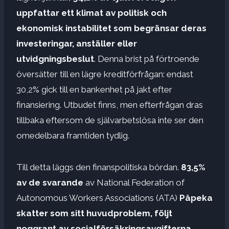
uppfattar ett klimat av politisk och
ekonomisk instabilitet som begränsar deras
investeringar, anställer eller
utvidgningsbeslut
. Denna brist på förtroende
översätter till en lägre kreditförfrågan: endast
30,2% gick till en bankenhet på jakt efter
finansiering. Utbudet finns, men efterfrågan dras
tillbaka eftersom de självarbetslösa inte ser den
omedelbara framtiden tydlig.
Till detta läggs den finanspolitiska bördan.
83,5%
av de svarande
av National Federation of
Autonomous Workers Associations (ATA)
Påpeka
skatter som sitt huvudproblem, följt
noggrant av socialförsäkringsavgifterna
.