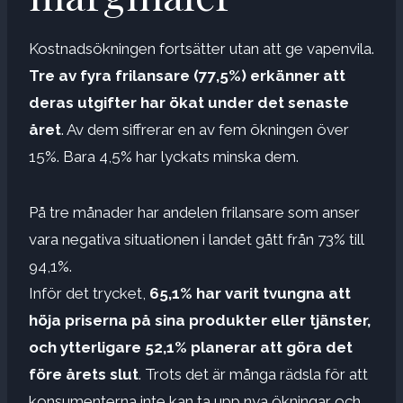
Kostnadsökningen fortsätter utan att ge vapenvila.
Tre av fyra frilansare (77,5%) erkänner att
deras utgifter har ökat under det senaste
året
. Av dem siffrerar en av fem ökningen över
15%. Bara 4,5% har lyckats minska dem.
På tre månader har andelen frilansare som anser
vara negativa situationen i landet gått från 73% till
94,1%.
Inför det trycket,
65,1% har varit tvungna att
höja priserna på sina produkter eller tjänster,
och ytterligare 52,1% planerar att göra det
före årets slut
. Trots det är många rädsla för att
konsumenterna inte kan ta upp nya ökningar och