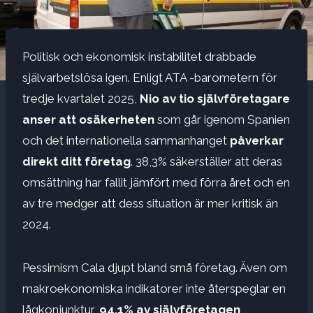
Politisk och ekonomisk instabilitet drabbade
självarbetslösa igen. Enligt ATA -barometern för
tredje kvartalet 2025,
Nio av tio självföretagare
anser att osäkerheten
som går igenom Spanien
och det internationella sammanhanget
påverkar
direkt ditt företag
. 38,3% säkerställer att deras
omsättning har fallit jämfört med förra året och en
av tre medger att dess situation är mer kritisk än
2024.
Pessimism Cala djupt bland små företag. Även om
makroekonomiska indikatorer inte återspeglar en
lågkonjunktur,
94,1% av självföretagen