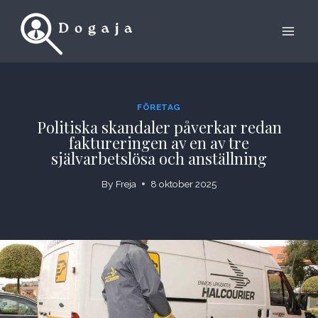
Skip
to
content
FÖRETAG
Politiska skandaler påverkar redan
faktureringen av en av tre
självarbetslösa och anställning
By
Freja
8 oktober 2025