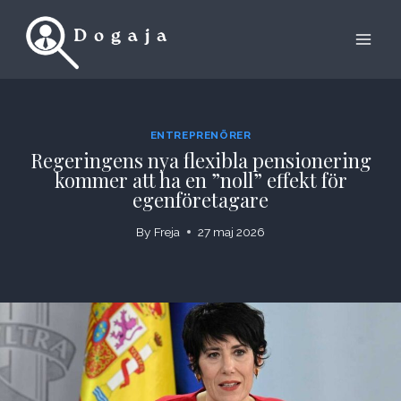
Skip
to
content
ENTREPRENÖRER
Regeringens nya flexibla pensionering
kommer att ha en ”noll” effekt för
egenföretagare
By
Freja
27 maj 2026