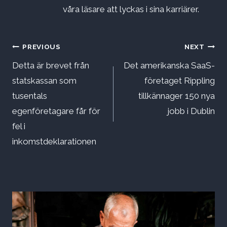
våra läsare att lyckas i sina karriärer.
Inläggsnavigering
PREVIOUS
NEXT
Detta är brevet från
Det amerikanska SaaS-
statskassan som
företaget Rippling
tusentals
tillkännager 150 nya
egenföretagare får för
jobb i Dublin
fel i
inkomstdeklarationen