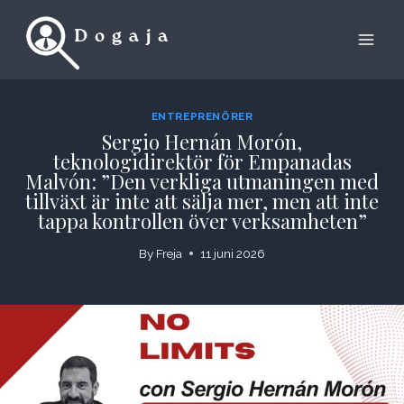
Skip
to
content
ENTREPRENÖRER
Sergio Hernán Morón,
teknologidirektör för Empanadas
Malvón: ”Den verkliga utmaningen med
tillväxt är inte att sälja mer, men att inte
tappa kontrollen över verksamheten”
By
Freja
11 juni 2026