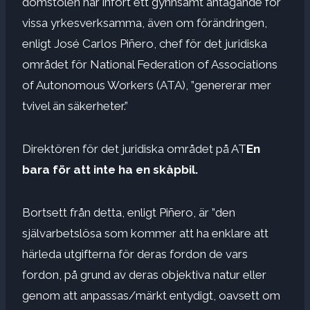
domstolen har infört ett gynnsamt antagande för
vissa yrkesverksamma, även om förändringen,
enligt José Carlos Piñero, chef för det juridiska
området för National Federation of Associations
of Autonomous Workers (ATA), ”genererar mer
tvivel än säkerheter.”
Direktören för det juridiska området på AT
En
bara för att inte ha en skåpbil.
Bortsett från detta, enligt Piñero, är ”den
självarbetslösa som kommer att ha enklare att
härleda utgifterna för deras fordon de vars
fordon, på grund av deras objektiva natur eller
genom att anpassas/märkt entydigt, oavsett om