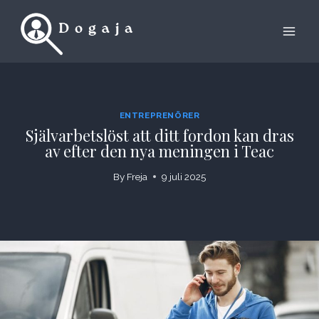
Skip
to
content
ENTREPRENÖRER
Självarbetslöst att ditt fordon kan dras
av efter den nya meningen i Teac
By
Freja
9 juli 2025