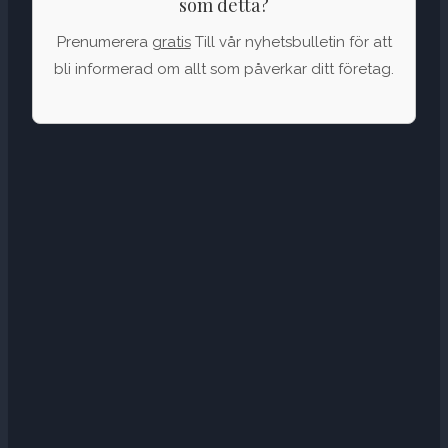
som detta?
Prenumerera
gratis
Till vår nyhetsbulletin för att
bli informerad om allt som påverkar ditt företag.