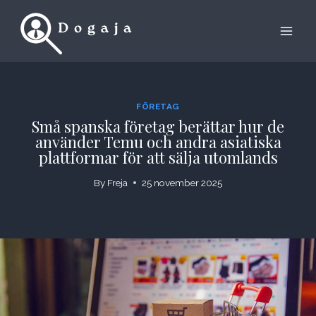
Skip
to
content
FÖRETAG
Små spanska företag berättar hur de
använder Temu och andra asiatiska
plattformar för att sälja utomlands
By
Freja
25 november 2025