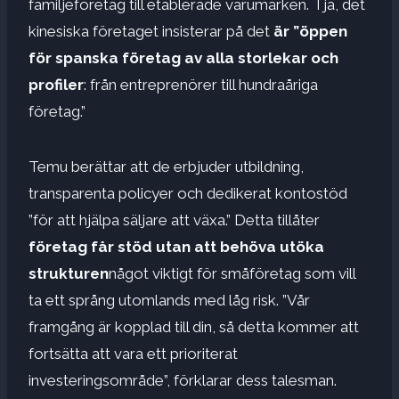
familjeföretag till etablerade varumärken. Tja, det
kinesiska företaget insisterar på det
är ”öppen
för spanska företag av alla storlekar och
profiler
: från entreprenörer till hundraåriga
företag.”
Temu berättar att de erbjuder utbildning,
transparenta policyer och dedikerat kontostöd
”för att hjälpa säljare att växa.” Detta tillåter
företag får stöd utan att behöva utöka
strukturen
något viktigt för småföretag som vill
ta ett språng utomlands med låg risk. ”Vår
framgång är kopplad till din, så detta kommer att
fortsätta att vara ett prioriterat
investeringsområde”, förklarar dess talesman.