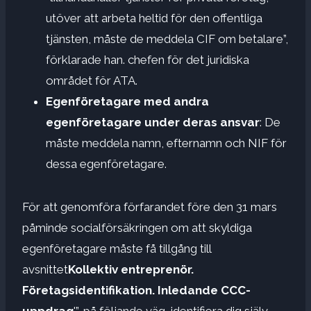
utöver att arbeta heltid för den offentliga
tjänsten, måste de meddela CIF om betalare”,
förklarade han. chefen för det juridiska
området för ATA.
Egenföretagare med andra
egenföretagare under deras ansvar
: De
måste meddela namn, efternamn och NIF för
dessa egenföretagare.
För att genomföra förfarandet före den 31 mars
påminde socialförsäkringen om att skyldiga
egenföretagare måste få tillgång till
avsnittet
Kollektiv entreprenör.
Företagsidentifikation. Inledande CCC-
uppdrag
'”, på följande väg, identifiera dig själv