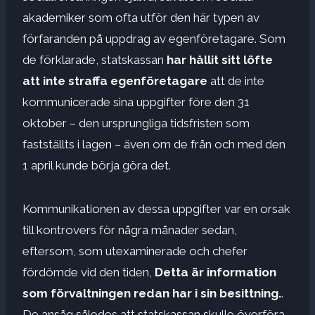
akademiker som ofta utför den här typen av
förfaranden på uppdrag av egenföretagare. Som
de förklarade, statskassan
har hållit sitt löfte
att inte straffa egenföretagare
att de inte
kommunicerade sina uppgifter före den 31
oktober – den ursprungliga tidsfristen som
fastställts i lagen – även om de från och med den
1 april kunde börja göra det.
Kommunikationen av dessa uppgifter var en orsak
till kontrovers för några månader sedan,
eftersom, som utexaminerade och chefer
fördömde vid den tiden,
Detta är information
som förvaltningen redan har i sin besittning.
.
De ansåg således att statskassan skulle överföra