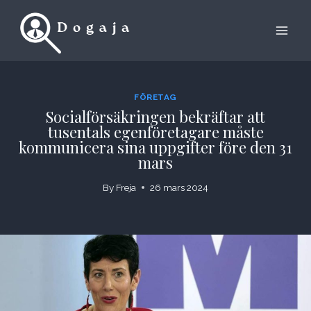
Skip
to
content
FÖRETAG
Socialförsäkringen bekräftar att
tusentals egenföretagare måste
kommunicera sina uppgifter före den 31
mars
By
Freja
26 mars 2024