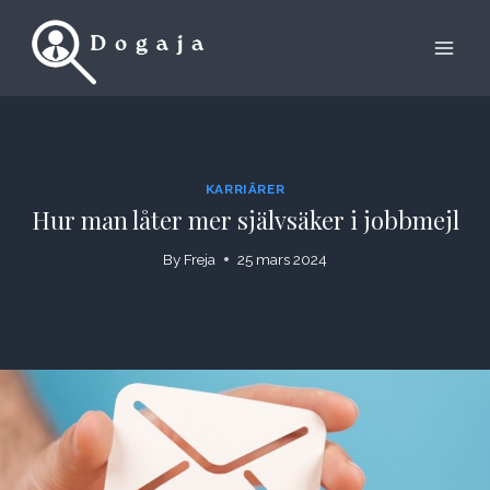
Skip
to
content
KARRIÄRER
Hur man låter mer självsäker i jobbmejl
By
Freja
25 mars 2024