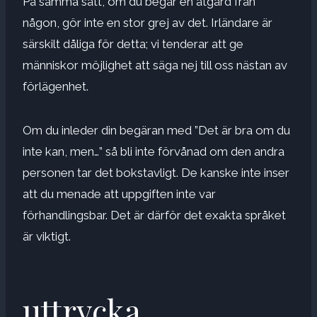
På samma sätt, om du begär en åtgärd från
någon, gör inte en stor grej av det. Irländare är
särskilt dåliga för detta; vi tenderar att ge
människor möjlighet att säga nej till oss nästan av
förlägenhet.
Om du inleder din begäran med ”Det är bra om du
inte kan, men…” så bli inte förvånad om den andra
personen tar det bokstavligt. De kanske inte inser
att du menade att uppgiften inte var
förhandlingsbar. Det är därför det exakta språket
är viktigt.
uttrycka