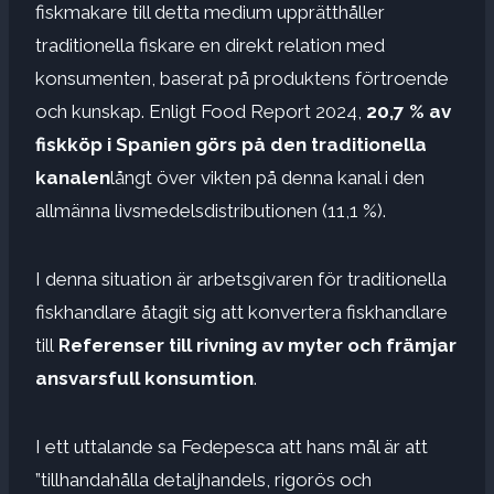
fiskmakare till detta medium upprätthåller
traditionella fiskare en direkt relation med
konsumenten, baserat på produktens förtroende
och kunskap. Enligt Food Report 2024,
20,7 % av
fiskköp i Spanien görs på den traditionella
kanalen
långt över vikten på denna kanal i den
allmänna livsmedelsdistributionen (11,1 %).
I denna situation är arbetsgivaren för traditionella
fiskhandlare åtagit sig att konvertera fiskhandlare
till
Referenser till rivning av myter och främjar
ansvarsfull konsumtion
.
I ett uttalande sa Fedepesca att hans mål är att
”tillhandahålla detaljhandels, rigorös och