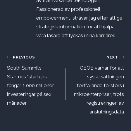
av framväxande teknologier.
Passionerad av professionell
empowerment, strävar jag efter att ge
strategisk information för att hjälpa
våra läsare att lyckas i sina karriärer.
Inläggsnavigering
PREVIOUS
NEXT
South Summit’s
CEOE varnar för att
Startups ”startups
sysselsättningen
fångar 1 000 miljoner
fortfarande förstörs i
investeringar på sex
mikroenterpriser, trots
månader
registreringen av
anslutningsdata