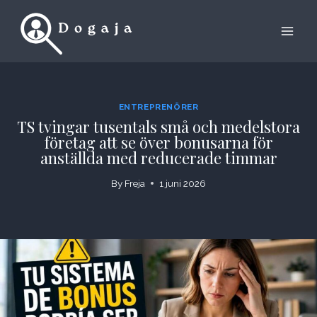
Skip
to
content
ENTREPRENÖRER
TS tvingar tusentals små och medelstora
företag att se över bonusarna för
anställda med reducerade timmar
By
Freja
1 juni 2026