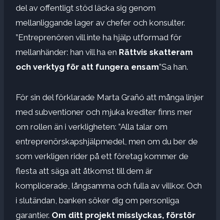
del av offentligt stöd läcka sig genom
mellanliggande lager av chefer och konsulter.
”Entreprenören vill inte ha hjälp utformad för
mellanhänder: han vill ha en
Rättvis skatteram
och verktyg för att fungera ensam
”Sa han.
För sin del förklarade Marta Grañó att många linjer
med subventioner och mjuka krediter finns mer
om rollen än i verkligheten: ”Alla talar om
entreprenörskapshjälpmedel, men om du ber de
som verkligen rider på ett företag kommer de
flesta att säga att åtkomst till dem är
komplicerade, långsamma och fulla av villkor. Och
i slutändan, banken söker dig om personliga
garantier.
Om ditt projekt misslyckas, förstör