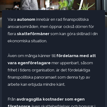
Vara
autonom
innebär en rad finanspolitiska
ansvarsområden, men öppnar också dörren för
flera
skatteförmåner
som kan göra skillnad i din
ekonomiska situation.
Även om många känner till
fördelarna med att
vara egenföretagare
mer uppenbart, såsom
frihet i tidens organisation, är det fördelaktiga
finanspolitiska panoramaet som denna typ av
arbete kan erbjuda mindre känt.
Från
avdragsgilla kostnader som egen
företagare
även skattebefrielser och bonusar i