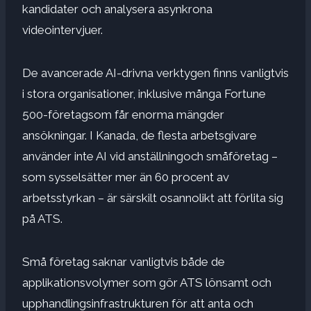
kandidater och analysera asynkrona
videointervjuer
.
De avancerade AI-drivna verktygen finns vanligtvis
i stora organisationer, inklusive många
Fortune
500-företag
som får enorma mängder
ansökningar. I Kanada,
de flesta arbetsgivare
använder inte AI vid anställning
och
småföretag
–
som sysselsätter mer än 60 procent av
arbetsstyrkan – är särskilt osannolikt att förlita sig
på ATS.
Små företag saknar vanligtvis både de
applikationsvolymer som gör ATS lönsamt och
upphandlingsinfrastrukturen för att anta och