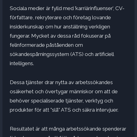
Sociala medier
är fylld med ’
karriärinfluenser
’
,
CV-
författare
,
rekryterare
och
företag
lovande
insiderkunskap om hur anställning verkligen
fungerar. Mycket av dessa råd fokuserar på
felinformerade påståenden om
sökandespårningssystem (ATS) och artificiell
intelligens.
Dessa tjänster drar nytta av arbetssökandes
osäkerhet och övertygar människor om att de
behöver specialiserade tjänster, verktyg och
produkter för att
”slå” ATS och säkra intervjuer
.
Resultatet är att många arbetssökande spenderar