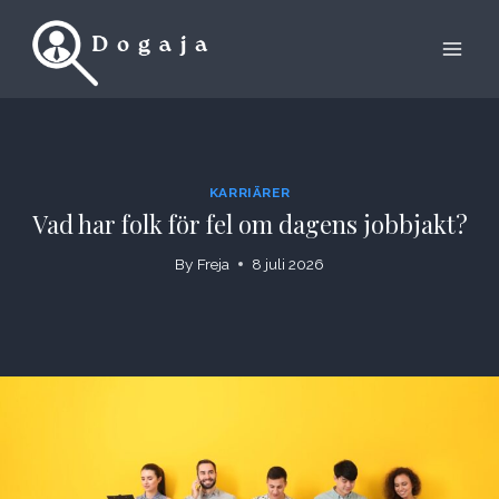
Skip
to
content
KARRIÄRER
Vad har folk för fel om dagens jobbjakt?
By
Freja
8 juli 2026