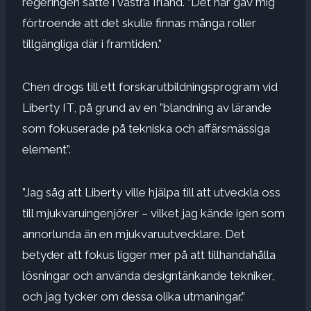
regeringen satte i västra Irland. ”Det här gav mig
förtroende att det skulle finnas många roller
tillgängliga där i framtiden.”
Chen drogs till ett forskarutbildningsprogram vid
Liberty IT, på grund av en ”blandning av lärande
som fokuserade på tekniska och affärsmässiga
element”.
”Jag såg att Liberty ville hjälpa till att utveckla oss
till mjukvaruingenjörer – vilket jag kände igen som
annorlunda än en mjukvaruutvecklare. Det
betyder att fokus ligger mer på att tillhandahålla
lösningar och använda designtänkande tekniker,
och jag tycker om dessa olika utmaningar.”