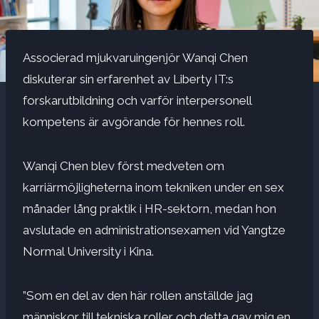
Associerad mjukvaruingenjör Wanqi Chen
diskuterar sin erfarenhet av Liberty IT:s
forskarutbildning och varför interpersonell
kompetens är avgörande för hennes roll.
Wanqi Chen blev först medveten om
karriärmöjligheterna inom tekniken under en sex
månader lång praktik i HR-sektorn, medan hon
avslutade en administrationsexamen vid Yangtze
Normal University i Kina.
”Som en del av den här rollen anställde jag
människor till tekniska roller och detta gav mig en