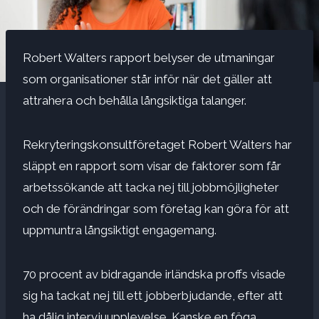
Robert Walters rapport belyser de utmaningar
som organisationer står inför när det gäller att
attrahera och behålla långsiktiga talanger.
Rekryteringskonsultföretaget Robert Walters har
släppt en rapport som visar de faktorer som får
arbetssökande att tacka nej till jobbmöjligheter
och de förändringar som företag kan göra för att
uppmuntra långsiktigt engagemang.
70 procent av bidragande irländska proffs visade
sig ha tackat nej till ett jobberbjudande, efter att
ha
dålig intervjuupplevelse
. Kanske en föga