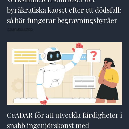
byråkratiska kaoset efter ett dödsfall:
så här fungerar begravningsbyråer
7 augusti 2026
CeADAR för att utveckla färdigheter i
snabb ingenjörskonst med