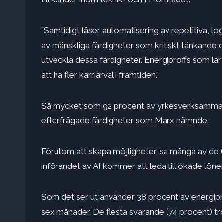
”Samtidigt låser automatisering av repetitiva, lo
av mänskliga färdigheter som kritiskt tänkande oc
utveckla dessa färdigheter. Energiproffs som lä
att ha fler karriärval i framtiden.”
Så mycket som 92 procent av yrkesverksamma tr
efterfrågade färdigheter som Marx nämnde.
Förutom att skapa möjligheter, sa många av de (4
införandet av AI kommer att leda till ökade löne
Som det ser ut använder 38 procent av energipr
sex månader. De flesta svarande (74 procent) t