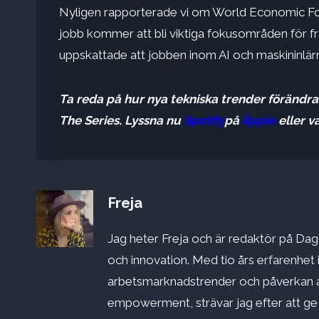
Nyligen rapporterade vi om World Economic For
jobb kommer att bli viktiga fokusområden för f
uppskattade att jobben inom AI och maskininlär
Ta reda på hur nya tekniska trender förändr
The Series. Lyssna nu
Spotify
på
Äpple
eller v
Freja
Jag heter Freja och är redaktör på Dago
och innovation. Med tio års erfarenhet 
arbetsmarknadstrender och påverkan a
empowerment, strävar jag efter att ge st