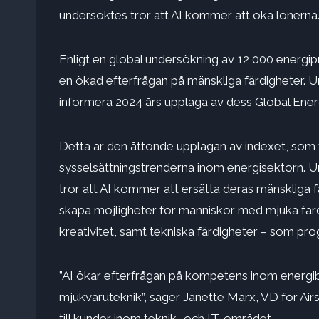
undersöktes tror att AI kommer att öka lönerna
Enligt en global undersökning av 12 000 energipr
en ökad efterfrågan på mänskliga färdigheter. 
informera 2024 års upplaga av dess Global Ener
Detta är den åttonde upplagan av indexet, som 
sysselsättningstrenderna inom energisektorn. Un
tror att AI kommer att ersätta deras mänskliga f
skapa möjligheter för människor med mjuka färd
kreativitet, samt tekniska färdigheter – som p
”AI ökar efterfrågan på kompetens inom energibr
mjukvaruteknik”, säger Janette Marx, VD för Airs
till kunder inom teknik- och IT-området.