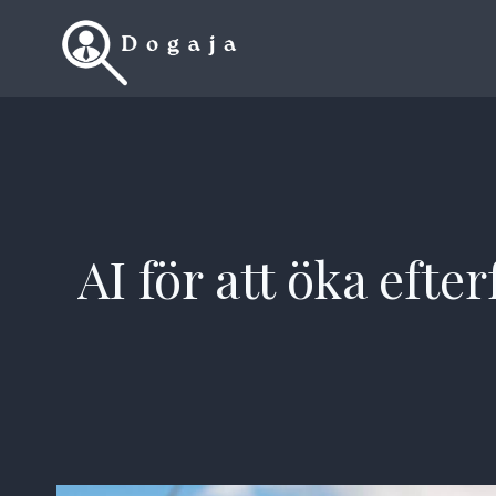
Skip
to
content
AI för att öka eft