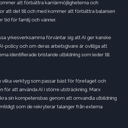
kommer att förbättra karriärmöjligheterna och
 tror att det till och med kommer att förbättra balansen
 tid för familj och vänner.
dessa yrkesverksamma förväntar sig att AI ger kanske
AI-policy och om deras arbetsgivare är ovilliga att
rna identifierade bristande utbildning som leder till
m vilka verktyg som passar bäst för företaget och
ren för att använda AI i större utsträckning. Marx
säkra sin kompetensbas genom att omvandla utbildning
samtidigt som de rekryterar talanger från externa