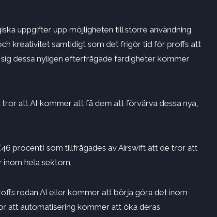
giska uppgifter upp möjligheten till större användning
h kreativitet samtidigt som det frigör tid för proffs att
r sig dessa nyligen efterfrågade färdigheter kommer
or att AI kommer att få dem att förvärva dessa nya,
6 procent) som tillfrågades av Airswift att de tror att
r inom hela sektorn.
offs redan AI eller kommer att börja göra det inom
ror att automatisering kommer att öka deras