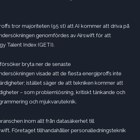
.
offs tror majoriteten (95 st) att AI kommer att driva på
Undersökningen genomfördes av Airswift för att
gy Talent Index (GETI).
försöker bryta ner de senaste
dersökningen visade att de flesta energiproffs inte
ärdigheter; istället säger de att tekniken kommer att
igheter – som problemlösning, kritiskt tänkande och
rogrammering och mjukvaruteknik.
anschen inom allt från datasäkerhet till
wift. Företaget tillhandahåller personalledningsteknik