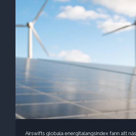
Airswifts globala energitalangsindex fann att n