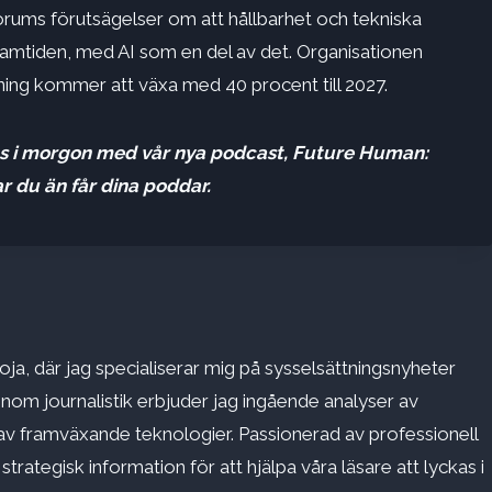
ums förutsägelser om att hållbarhet och tekniska
ramtiden, med AI som en del av det. Organisationen
ning kommer att växa med 40 procent till 2027.
as i morgon med vår nya podcast, Future Human:
ar du än får dina poddar.
ja, där jag specialiserar mig på sysselsättningsnyheter
inom journalistik erbjuder jag ingående analyser av
v framväxande teknologier. Passionerad av professionell
rategisk information för att hjälpa våra läsare att lyckas i