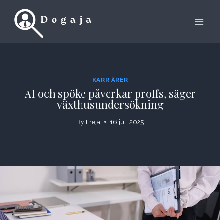
Skip
to
content
KARRIÄRER
AI och spöke påverkar proffs, säger
växthusundersökning
By
Freja
16 juli 2025