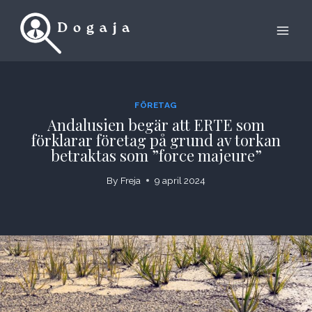
Skip
to
content
FÖRETAG
Andalusien begär att ERTE som
förklarar företag på grund av torkan
betraktas som ”force majeure”
By
Freja
9 april 2024