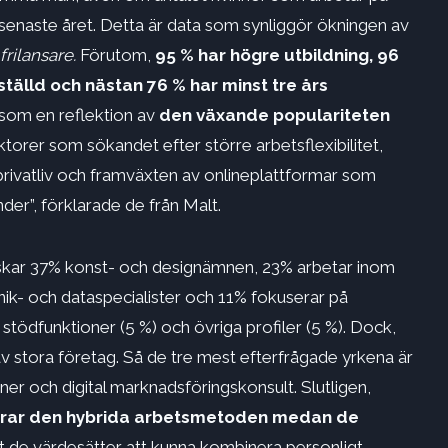
 senaste året. Detta är data som synliggör ökningen av
frilansare.
Förutom,
95 % har högre utbildning, 96
tälld och nästan 76 % har minst tre års
 som en reflektion av
den växande populariteten
ktorer som sökandet efter större arbetsflexibilitet,
rivatliv och framväxten av onlineplattformar som
der”, förklarade de från Malt.
skar 37% konst- och designämnen, 23% arbetar inom
k- och dataspecialister och 11% fokuserar på
 stödfunktioner (5 %) och övriga profiler (5 %). Dock,
av stora företag. Så de tre mest efterfrågade yrkena är
ner och digital marknadsföringskonsult. Slutligen,
rar den hybrida arbetsmetoden medan de
tt de värdesätter att kunna kombinera personligt