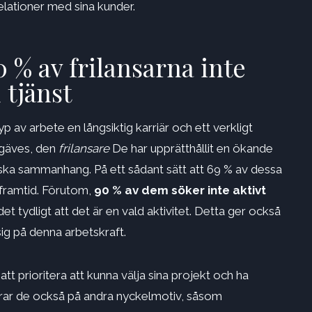
relationer med sina kunder.
0 % av frilansarna inte
 tjänst
 av arbete en långsiktig karriär och ett verkligt
örgäves, den
frilansare
De har upprätthållit en ökande
ska sammanhang. På ett sådant sätt att 69 % av dessa
sframtid. Förutom,
90 % av dem söker inte aktivt
det tydligt att det är en vald aktivitet. Detta ger också
 sig på denna arbetskraft.
tt prioritera att kunna välja sina projekt och ha
userar de också på andra nyckelmotiv, såsom