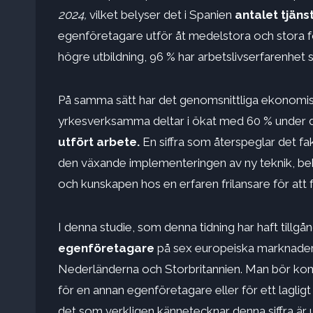
2024,
vilket belyser det i Spanien
antalet tjän
egenföretagare utför åt medelstora och stora 
högre utbildning, 96 % har arbetslivserfarenhet s
På samma sätt har det genomsnittliga ekonomis
yrkesverksamma deltar i ökat med 60 % under d
utfört arbete.
En siffra som återspeglar det fa
den växande implementeringen av ny teknik, beh
och kunskapen hos en erfaren frilansare för att f
I denna studie, som denna tidning har haft tillgån
egenföretagare
på sex europeiska marknader: 
Nederländerna och Storbritannien. Man bör ko
för en annan egenföretagare eller för ett lagligt
det som verkligen kännetecknar denna siffra är u