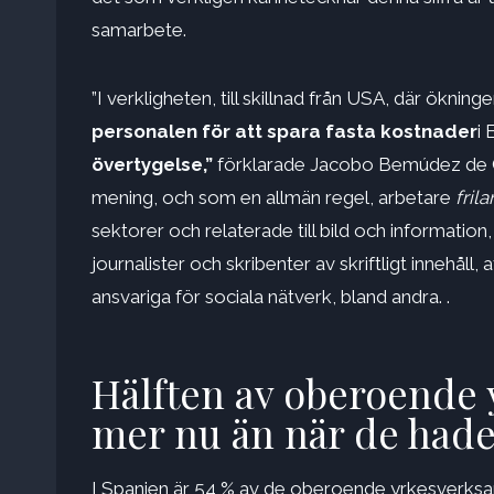
samarbete.
”I verkligheten, till skillnad från USA, där ökninge
personalen för att spara fasta kostnader
i
övertygelse,”
förklarade Jacobo Bemúdez de Ca
mening, och som en allmän regel, arbetare
frila
sektorer och relaterade till bild och informat
journalister och skribenter av skriftligt innehåll
ansvariga för sociala nätverk, bland andra. .
Hälften av oberoende
mer nu än när de hade
I Spanien är 54 % av de oberoende yrkesverks