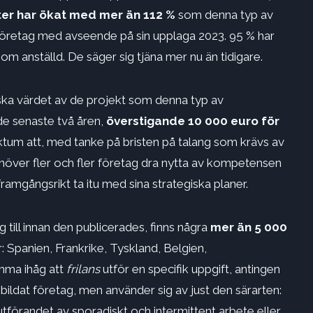
ster har ökat med mer än 112 %
som denna typ av
företag med avseende på sin upplaga 2023. 95 % har
om anställd. De säger sig tjäna mer nu än tidigare.
ka värdet av de projekt som denna typ av
e senaste två åren,
överstigande 10 000 euro för
ktum att, med tanke på bristen på talang som krävs av
över fler och fler företag dra nytta av kompetensen
ramgångsrikt ta itu med sina strategiska planer.
g till innan den publicerades, finns några
mer än 5 000
Spanien, Frankrike, Tyskland, Belgien,
mma ihåg att
frilans
utför en specifik uppgift, antingen
 bildat företag, men använder sig av just den särarten:
tförandet av sporadiskt och intermittent arbete eller