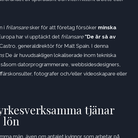
n i
frilansare
sker för att företag försöker
minska
 Europa har vi upptäckt det
frilansare
”De är så av
stro, generaldirektör för Malt Spain. I denna
ns
De är huvudsakligen lokaliserade inom tekniska
ion, såsom datorprogrammerare, webbsidesdesigners,
, affärskonsulter, fotografer och/eller videoskapare eller
 yrkesverksamma tjänar
 lön
amma män, även om antalet kvinnor som arbetar på