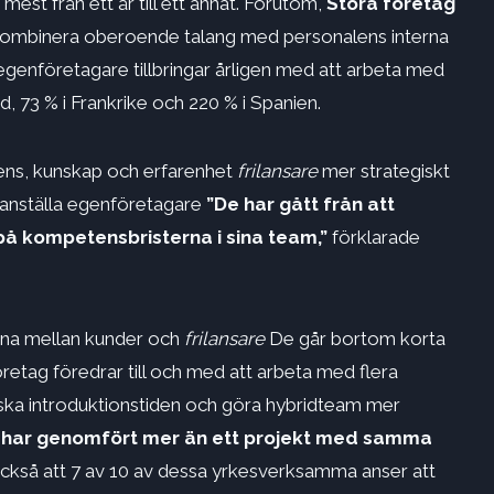
est från ett år till ett annat. Förutom,
Stora företag
kombinera oberoende talang med personalens interna
m egenföretagare tillbringar årligen med att arbeta med
d, 73 % i Frankrike och 220 % i Spanien.
tens, kunskap och erfarenhet
frilansare
mer strategiskt
tt anställa egenföretagare
”De har gått från att
g på kompetensbristerna i sina team,”
förklarade
erna mellan kunder och
frilansare
De går bortom korta
öretag föredrar till och med att arbeta med flera
ska introduktionstiden och göra hybridteam mer
t
har genomfört mer än ett projekt med samma
ckså att 7 av 10 av dessa yrkesverksamma anser att