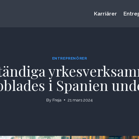
Karriärer
Entre
ENTREPRENÖRER
ständiga yrkesverksa
bblades i Spanien und
By
Freja
21 mars 2024