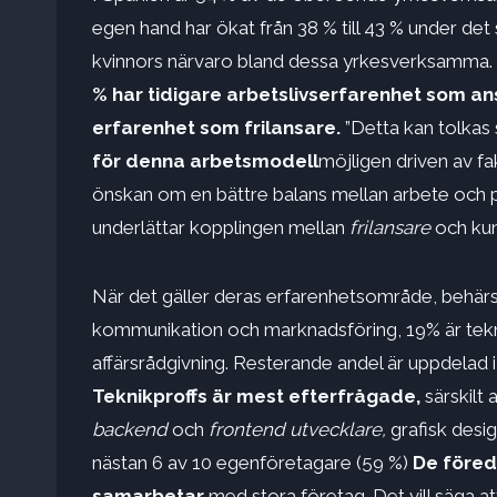
egen hand har ökat från 38 % till 43 % under det
kvinnors närvaro bland dessa yrkesverksamma.
% har tidigare arbetslivserfarenhet som ans
erfarenhet som frilansare.
”Detta kan tolkas
för denna arbetsmodell
möjligen driven av fa
önskan om en bättre balans mellan arbete och p
underlättar kopplingen mellan
frilansare
och kun
När det gäller deras erfarenhetsområde, behär
kommunikation och marknadsföring, 19% är tekni
affärsrådgivning. Resterande andel är uppdelad i
Teknikproffs är mest efterfrågade,
särskilt 
backend
och
frontend utvecklare,
grafisk desig
nästan 6 av 10 egenföretagare (59 %)
De föred
samarbetar
med stora företag. Det vill säga a