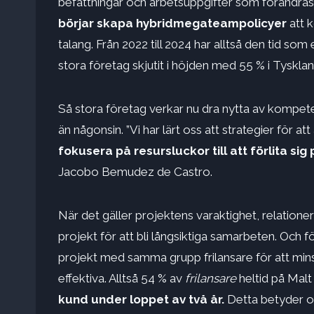
befattningar och arbetsuppgifter som förändras m
börjar skapa hybridmegateampolicyer
att 
talang. Från 2022 till 2024 har alltså den tid so
stora företag skjutit i höjden med 55 % i Tysklan
Så stora företag verkar nu dra nytta av kompe
än någonsin. ”Vi har lärt oss att strategier för a
fokusera på resursluckor till att förlita si
Jacobo Bemudez de Castro.
När det gäller projektens varaktighet, relation
projekt för att bli långsiktiga samarbeten. Och f
projekt med samma grupp frilansare för att min
effektiva. Alltså 54 % av
frilansare
heltid på Mal
kund under loppet av två år.
Detta betyder o