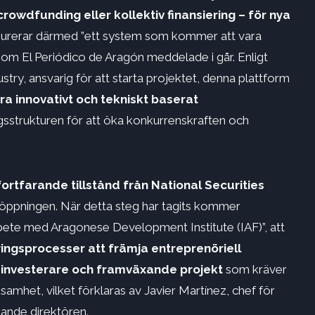
wdfunding eller kollektiv finansiering – för nya
igurerar därmed ”ett system som kommer att vara
 som El Periódico de Aragón meddelade i går. Enligt
, ansvarig för att starta projektet, denna plattform
ra innovativt och tekniskt baserat
sstrukturen för att öka konkurrenskraften och
ortfarande tillstånd från National Securities
öppningen. När detta steg har tagits kommer
bete med Aragonese Development Institute (IAF)”, att
teringsprocesser
att främja entreprenöriell
 investerare och framväxande projekt
som kräver
samhet, vilket förklaras av Javier Martínez, chef för
ande direktören.