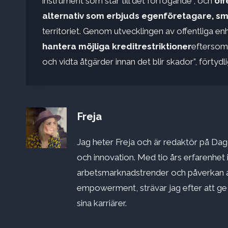
instrument som står till det förfogande”, och
off
alternativ som erbjuds egenföretagare, s
territoriet. Genom utvecklingen av offentliga en
hantera möjliga kreditrestriktioner
eftersom 
och vidta åtgärder innan det blir skador”, förty
Freja
Jag heter Freja och är redaktör på Dago
och innovation. Med tio års erfarenhet 
arbetsmarknadstrender och påverkan a
empowerment, strävar jag efter att ge st
sina karriärer.