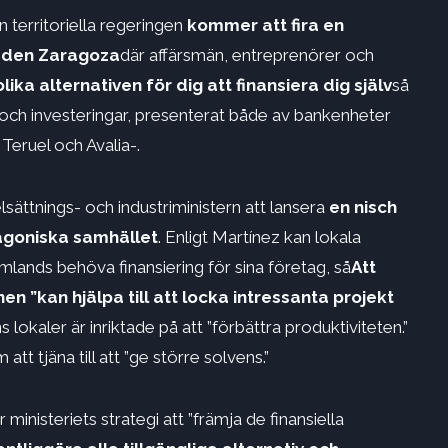
territoriella regeringen
kommer att fira en
taden Zaragoza
där affärsmän, entreprenörer och
lika alternativen för dig att finansiera dig själv
så
 och investeringar, presenterat både av bankenheter
Teruel och Avalia-.
ttnings- och industriministern att lansera
en nisch
ragoniska samhället
. Enligt Martínez kan lokala
mlands behöva finansiering för sina företag, så
Att
en ”kan hjälpa till att locka intressanta projekt
 lokaler är inriktade på att ”förbättra produktiviteten.”
tjäna till att ”ge större solvens.”
r ministeriets strategi att ”främja de finansiella