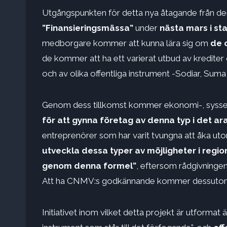
Utgångspunkten för detta nya åtagande från den 
”Finansieringsmässa”
under
nästa mars i s
medborgare kommer att kunna lära sig om
de o
de kommer att ha ett varierat utbud av krediter
och av olika offentliga instrument -Sodiar, Suma 
Genom dess tillkomst kommer ekonomi-, sysselsä
för att gynna företag av denna typ i det a
entreprenörer som har varit tvungna att åka uto
utveckla dessa typer av möjligheter i region
genom denna formel”
, eftersom rådgivningens
Att ha CNMV:s godkännande kommer dessutom att 
Initiativet inom vilket detta projekt är utformat ä