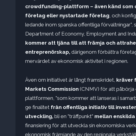
crowdfunding-plattform – även känd som cro
företag eller nystartade företag
, och konf
ledande inom spanska offentliga förvaltningar”,
Department of Economy, Employment and Industry
kommer att tjäna till att främja och attrahe
entreprenörskap,
därigenom förbättra företag
mervärdet av ekonomisk aktivitet i regionen.
Även om initiativet är långt framskridet,
kräver f
Markets Commission
(CNMV) för att påbörja 
plattformen, ”som kommer att lanseras i samar
ge finalitet
från offentliga initiativ till inves
utveckling,
bli en ”träffpunkt”
mellan enskilda
finansiering för att utveckla sin ekonomiska verk
ekonomisk främjande av den regionala verkställ