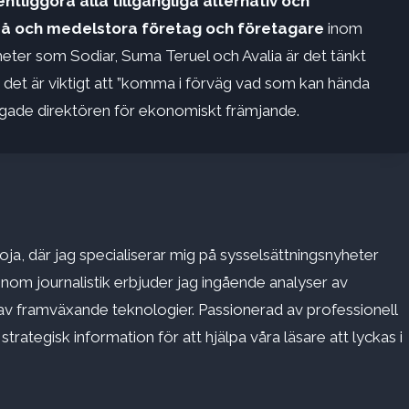
entliggöra alla tillgängliga alternativ och
må och medelstora företag och företagare
inom
heter som Sodiar, Suma Teruel och Avalia är det tänkt
det är viktigt att ”komma i förväg vad som kan hända
dligade direktören för ekonomiskt främjande.
ja, där jag specialiserar mig på sysselsättningsnyheter
inom journalistik erbjuder jag ingående analyser av
v framväxande teknologier. Passionerad av professionell
rategisk information för att hjälpa våra läsare att lyckas i