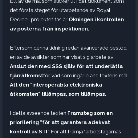
Ett av de mål som sticker ut i det dokument som
det första steget för utarbetande av Royal
Decree -projektet tas är
Ökningen i kontrollen
av posterna från inspektionen.
Eftersom denna tidning redan avancerade bestod
en av de avsikter som har visat sig arbete av
Anslut den med SSS själv för att underlätta
fjärråtkomst
för vad som ingår bland textens mål
Att den ”interoperabla elektroniska
åtkomsten” tillämpas, som tillämpas.
I detta avseende texten
Framsteg som en
prioritering ”för att garantera adekvat
kontroll av STI”
För att främja ”arbetstagarnas