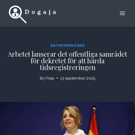
Skip
to
content
ENTREPRENÖRER
Arbetet lanserar det offentliga samrådet
för dekretet för att härda
tidsregistreringen
By
Freja
13 september 2025