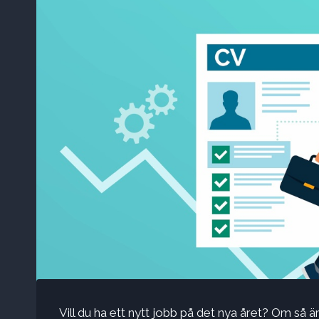
Vill du ha ett nytt jobb på det nya året? Om så är