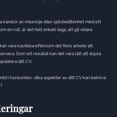
ta känslor av missnöje eller självbelåtenhet med ett
m en roll, är det helt enkelt dags att gå vidare.
kan vara kaotiska eftersom det finns arbete att
servera. Som ett resultat kan det vara lätt att skjuta
ppdatera ditt CV.
tid i horisonten, vilka aspekter av ditt CV kan behöva
n?
ieringar