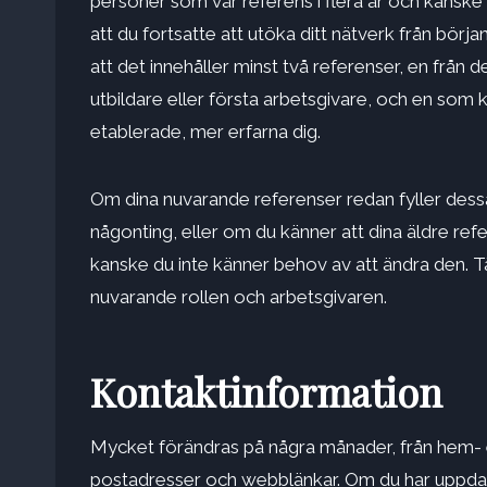
personer som vår referens i flera år och kanske al
att du fortsatte att utöka ditt nätverk från början
att det innehåller minst två referenser, en från de
utbildare eller första arbetsgivare, och en som
etablerade, mer erfarna dig.
Om dina nuvarande referenser redan fyller dessa 
någonting, eller om du känner att dina äldre refer
kanske du inte känner behov av att ändra den. T
nuvarande rollen och arbetsgivaren.
Kontaktinformation
Mycket förändras på några månader, från hem- e
postadresser och webblänkar. Om du har uppdat