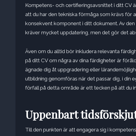
Kompetens- och certifieringsavsnittet i ditt CV 
att du har den tekniska förmåga som krävs för att
konsekvent komponent i ditt dokument. Av den a
kräver mycket uppdatering, men det gör det abs
Även om du alltid bör inkludera relevanta färdigh
på ditt CV om några av dina färdigheter är förå
ägnade dig åt uppgradering eller lärandemöjlighet
utbildning genomföras när det passar dig, i din eg
förfall på detta område är ett tecken på att du i
Uppenbart tidsförskju
Till den punkten är att engagera sig i kompetensh