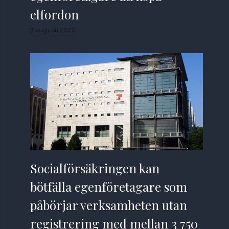
elfordon
7 augusti 2026
Socialförsäkringen kan
bötfälla egenföretagare som
påbörjar verksamheten utan
registrering med mellan 3 750