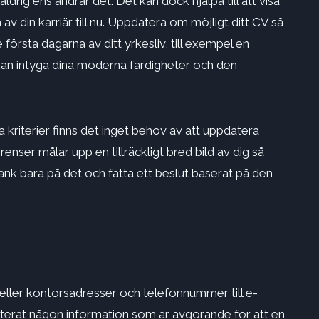
drig ens ändrar det. Det kan dock hjälpa till att visa
 av din karriär till nu. Uppdatera om möjligt ditt CV så
 första dagarna av ditt yrkesliv, till exempel en
 kan intyga dina moderna färdigheter och den
kriterier finns det inget behov av att uppdatera
enser målar upp en tillräckligt bred bild av dig så
änk bara på det och fatta ett beslut baserat på den
ller kontorsadresser och telefonnummer till e-
erat någon information som är avgörande för att en