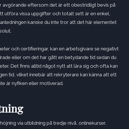
är avgörande eftersom det är ett obestridligt bevis på
 utföra vissa uppgifter och totalt sett är en enkel,
nledningen kanske du inte tror att det här elementet
olut.
eter och certifieringar, kan en arbetsgivare se negativt
ldrade eller om det har gått en betydande tid sedan du
er. Det finns alltid något nytt att lära sig och ofta kan
en tid, vilket innebär att rekryterare kan känna att ett
nte är nyfiken eller motiverad.
tning
öjning via utbildning på tredje nivå, onlinekurser,