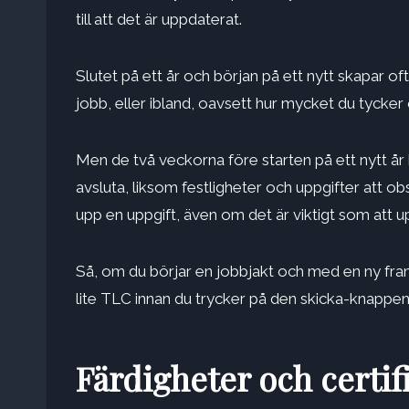
till att det är uppdaterat.
Slutet på ett år och början på ett nytt skapar of
jobb, eller ibland, oavsett hur mycket du tycker o
Men de två veckorna före starten på ett nytt år 
avsluta, liksom festligheter och uppgifter att ob
upp en uppgift, även om det är viktigt som att u
Så, om du börjar en jobbjakt och med en ny fram
lite TLC innan du trycker på den skicka-knappe
Färdigheter och certif