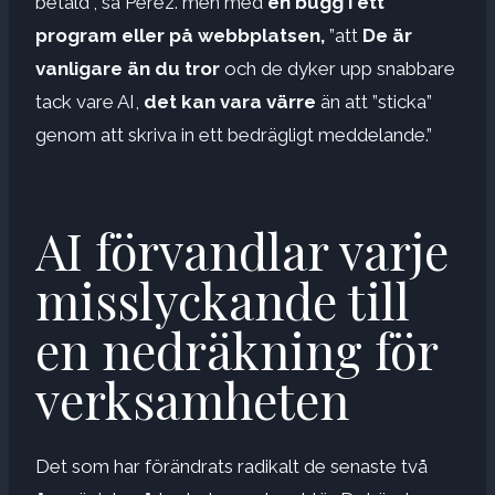
betald”, sa Pérez. men med
en bugg i ett
program eller på webbplatsen,
”att
De är
vanligare än du tror
och de dyker upp snabbare
tack vare AI,
det kan vara värre
än att ”sticka”
genom att skriva in ett bedrägligt meddelande.”
AI förvandlar varje
misslyckande till
en nedräkning för
verksamheten
Det som har förändrats radikalt de senaste två