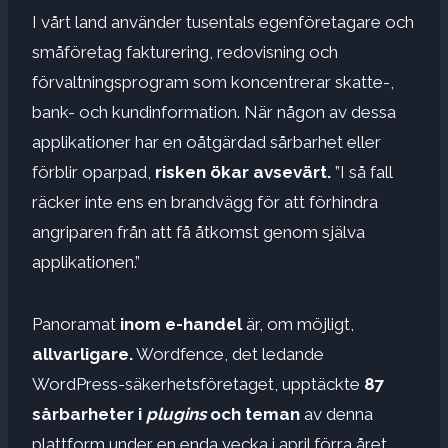
I vårt land använder tusentals egenföretagare och
småföretag fakturering, redovisning och
förvaltningsprogram som koncentrerar skatte-,
bank- och kundinformation. När någon av dessa
applikationer har en oåtgärdad sårbarhet eller
förblir oparpad,
risken ökar avsevärt.
”I så fall
räcker inte ens en brandvägg för att förhindra
angriparen från att få åtkomst genom själva
applikationen.”
Panoramat
inom e-handel
är, om möjligt,
allvarligare.
Wordfence, det ledande
WordPress-säkerhetsföretaget, upptäckte
87
sårbarheter i
plugins
och teman
av denna
plattform under en enda vecka i april förra året.