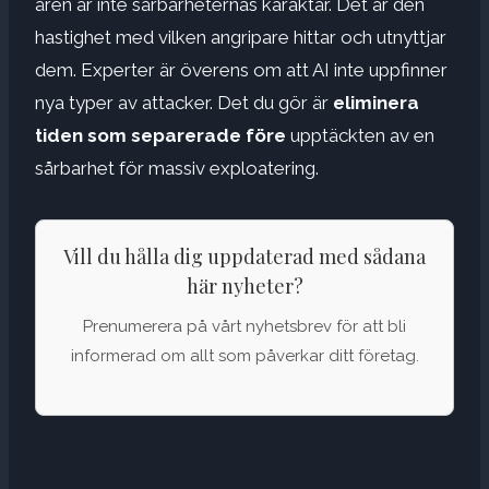
åren är inte sårbarheternas karaktär. Det är den
hastighet med vilken angripare hittar och utnyttjar
dem. Experter är överens om att AI inte uppfinner
nya typer av attacker. Det du gör är
eliminera
tiden som separerade
före
upptäckten av en
sårbarhet för massiv exploatering.
Vill du hålla dig uppdaterad med sådana
här nyheter?
Prenumerera på vårt nyhetsbrev för att bli
informerad om allt som påverkar ditt företag.