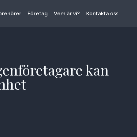
prenörer
Företag
Vem är vi?
Kontakta oss
genföretagare kan
amhet