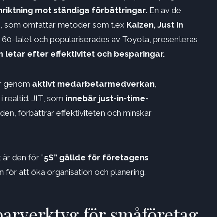
nriktning mot ständiga förbättringar
. En av de
, som omfattar metoder som t.ex
Kaizen, Just in
60-talet och populariserades av Toyota, presenteras
 letar efter effektivitet och besparingar.
gar genom
aktivt medarbetarmedverkan
,
 realtid. JIT, som
innebär just-in-time-
den, förbättrar effektiviteten och minskar
är den för ”
5S” gällde för företagens
ön för att öka organisation och planering.
arverktyg för småföretag