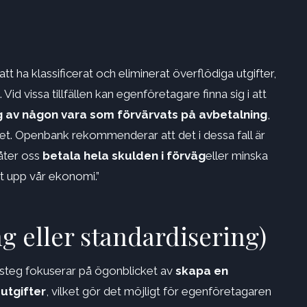
r att ha klassificerat och eliminerat överflödiga utgifter,
. Vid vissa tillfällen kan egenföretagare finna sig i att
ng av någon vara som förvärvats på avbetalning
,
vitet. Openbank rekommenderar att det i dessa fall är
åter oss
betala hela skulden i förväg
eller minska
at upp vår ekonomi.”
g eller standardisering)
 steg fokuserar på ögonblicket av
skapa en
utgifter
, vilket gör det möjligt för egenföretagaren