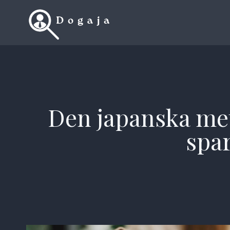
Skip
to
content
Den japanska met
spar