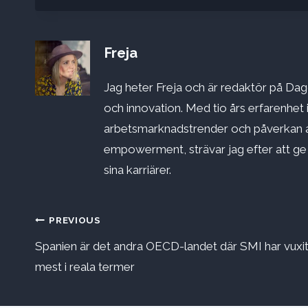
Freja
Jag heter Freja och är redaktör på Dago
och innovation. Med tio års erfarenhet 
arbetsmarknadstrender och påverkan a
empowerment, strävar jag efter att ge st
sina karriärer.
Inläggsnavigering
PREVIOUS
Spanien är det andra OECD-landet där SMI har vuxi
mest i reala termer