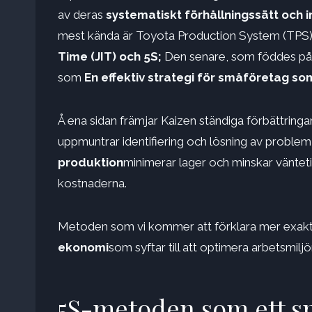
av deras
systematiskt förhållningssätt och i
mest kända är Toyota Production System (TPS)
Time (JIT) och 5S;
Den senare, som föddes på 
som
En effektiv strategi för småföretag som
Å ena sidan främjar Kaizen ständiga förbättrin
uppmuntrar identifiering och lösning av problem i
produktion
minimerar lager och minskar vänteti
kostnaderna.
Metoden som vi kommer att förklara mer exakt 
ekonomi
som syftar till att optimera arbetsmilj
5S-metoden som ett sp