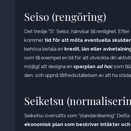
Seiso (rengöring)
Det tredje ”S”, Seiso, hänvisar till renlighet. Efte
kommer
tid för att möta eventuella skulder
behöva betala en
kredit, lån eller avbetalni
som till exempel en bil för att utveckla din akti
möjligt att designa en
sparplan
ad hoc
som till
den, och uppnå tillfredsställelsen av att ha städ
Seiketsu (normaliserin
Seiketsu översätts som ”standardisering”. Detta
ekonomisk plan som beskriver intäkter och 