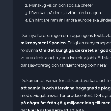
Mänsklig vision och sociala chefer
Påverkan på den självförstörda dagen
En hårdare ram än i andra europeiska lände
Den nya förordningen om regeringens textilavfa
mikropymer i Spanien
.
Enligt en cepymrapport
försvinna
Om det kungliga dekretet är god
21 000 direkta och 17 000 indirekta jobb. Ett sla
där självföretag och familjeföretag dominerar.
Dokumentet varnar för att klädtillverkare och 
att samla in och återvinna begagnade pla
med utvidgat ansvar för producenten). Det sy
på några år: från 48,5 miljoner idag till mer
det
Fler kostnader
svårt att anta.