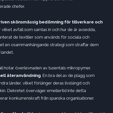
erade chefer.
iven skönsmässig bedömning för tillverkare och
vilket avfall som samlas in och hur de är avsedda,
anterat de textilier som används för sociala och
r det en osammanhängande strategi som straffar dem
landet.
all hotar överlevnaden av tusentals mikropymer.
ell återanvändning
. En bra del av de plagg som
dra länder, vilket förlänger deras livslängd och
kin. Dekretet överväger emellertid inte detta
erar konkurrenskraft från spanska organisationer.