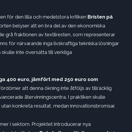
n för den lilla och medelstora kritiken
Bristen på
orten belyser att en bra del av den ekonomiska
de grå fraktionen av textilresten, som representerar
nns för närvarande inga livskraftiga tekniska lösningar
skulle inte översätta till verkliga
iga 400 euro, jämfört med 250 euro som
fördömer att denna ökning inte åtföljs av tillräcklig
avancerade återvinningscentra. I praktiken skulle
er utan konkreta resultat, medan innovationsbromsar.
er i sektorn. Projektet introducerar nya