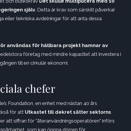
het och butikskrav
Det skulle multiplicera med 10
geringen själv
. Detta är krav som särskilt påverkar
a eller tekniska avdelningar för att anta dessa
ör användas för hållbara projekt hamnar av
edelstora företag med mindre kapacitet att investera i
gången till en cirkulär ekonomi.
ciala chefer
le’s Foundation, en enhet med nästan 40 års
ckså för att
Utkastet till dekret sätter sektorns
r att siffran för ”återanvändningsoperatören” införs
ller spårbarhet, som kan öppna dörren för