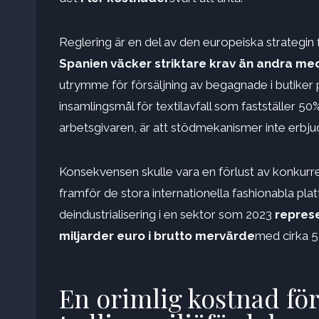
Reglering är en del av den europeiska strategin
Spanien väcker striktare krav än andra m
utrymme för försäljning av begagnade i butiker
insamlingsmål för textilavfall som fastställer 
arbetsgivaren, är att stödmekanismer inte erbjud
Konsekvensen skulle vara en förlust av konkurr
framför de stora internationella fashionabla pla
deindustrialisering i en sektor som 2023
repres
miljarder euro i brutto mervärde
med cirka 5
En orimlig kostnad för