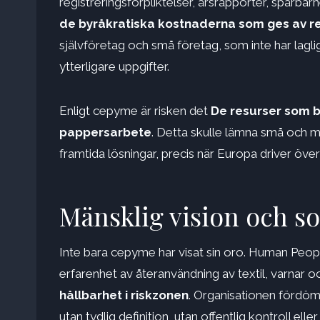
registreringsförpliktelser, årsrapporter, spårbar
de byråkratiska kostnaderna som ges av re
självföretag och små företag, som inte har laglig
ytterligare uppgifter.
Enligt cepyme är risken det
De resurser som b
pappersarbete
. Detta skulle lämna små och m
framtida lösningar, precis när Europa driver över
Mänsklig vision och so
Inte bara cepyme har visat sin oro. Human Peop
erfarenhet av återanvändning av textil, varnar o
hållbarhet i riskzonen
. Organisationen fördöme
utan tydlig definition, utan offentlig kontroll e