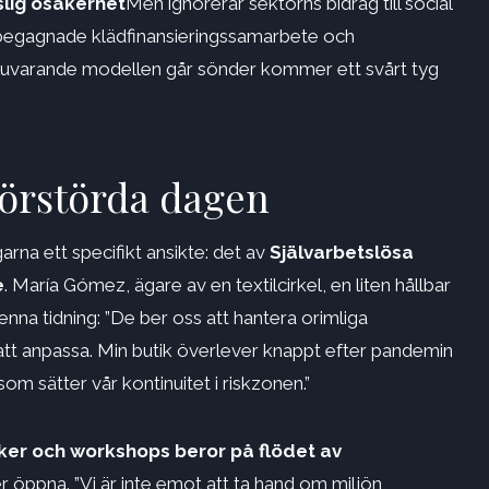
slig osäkerhet
Men ignorerar sektorns bidrag till social
 begagnade klädfinansieringssamarbete och
nuvarande modellen går sönder kommer ett svårt tyg
förstörda dagen
rna ett specifikt ansikte: det av
Självarbetslösa
e
. María Gómez, ägare av en textilcirkel, en liten hållbar
nna tidning: ”De ber oss att hantera orimliga
 att anpassa. Min butik överlever knappt efter pandemin
om sätter vår kontinuitet i riskzonen.”
ker och workshops beror på flödet av
er öppna. ”Vi är inte emot att ta hand om miljön,