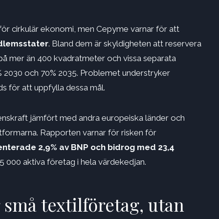
 för cirkulär ekonomi, men Cepyme varnar för att
edlemsstater
. Bland dem är skyldigheten att reservera
 på mer än 400 kvadratmeter och vissa separata
50% 2030 och 70% 2035. Problemet understryker
s för att uppfylla dessa mål.
enskraft jämfört med andra europeiska länder och
ttformarna. Rapporten varnar för risken för
enterade 2,9% av BNP och bidrog med 23,4
5 000 aktiva företag i hela värdekedjan.
 små textilföretag, utan