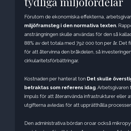
tydliga miljöfördelar
Förutom de ekonomiska effekterna, arbetsgivare
miljöframsteg i den normativa texten
. Rapp
ansträngningen skulle användas för den så kalla
88% av det totala med 792 000 ton per år. Det fi
för att återvinna den bråkdelen, så investeringen 
cirkularitetsförbättringar.
Kostnaden per hanterat ton
Det skulle överst
betraktas som referens idag
. Arbetsgivaren 
impuls för att återanvända infrastrukturer eller 
utgifterna avledas för att upprätthålla process
Den administrativa bördan oroar också mikropym