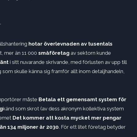
r
llshantering
hotar överlevnaden av tusentals
, mer än 11 ​​000
småföretag
av sektorn kunde
känt
i sitt nuvarande skrivande, med förlusten av upp till
g som skulle känna sig framför allt inom detaljhandeln,
importörer måste
Betala ett gemensamt system för
gg
känd som skrot (av dess akronym kollektiva system
stemet
Det kommer att kosta mycket mer pengar
 än 134 miljoner år 2030
. För ett litet företag betyder