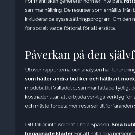
För människan genererar normen inte bara
rätt
sammanhållning. De resurser som erhållits från
inkluderande sysselsättningsprogram. Om den 
för socialt värde förlorat för att ersätta.
Påverkan på den själv
Utöver rapporterna och analysen har förordninga
som håller andra butiker och hållbart mod
modebutik i Valladolid, sammanfattade tydligt de
kostnader utan att erbjuda verkliga verktyg för
och måste fördela mer resurser till förfaranden s
Ditt fall är inte isolerat. I hela Spanien,
Små buti
begagnade kläder
För att hålla dina persienn