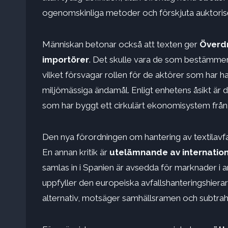
ogenomskinliga metoder och förskjuta auktoris
Människan betonar också att texten ger
Överdr
importörer
. Det skulle vara de som bestämmer 
vilket försvagar rollen för de aktörer som har h
miljömässiga ändamål. Enligt enhetens åsikt ä
som har byggt ett cirkulärt ekonomisystem från 
Den nya förordningen om hantering av textilavf
En annan kritik är
utelämnande av internation
samlas in i Spanien är avsedda för marknader i an
uppfyller den europeiska avfallshanteringshierar
alternativ, motsäger samhällsramen och subtrah