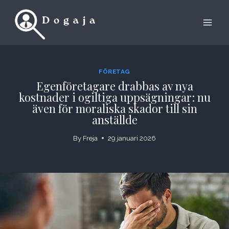
Skip
to
content
FÖRETAG
Egenföretagare drabbas av nya
kostnader i ogiltiga uppsägningar: nu
även för moraliska skador till sin
anställde
By
Freja
29 januari 2026