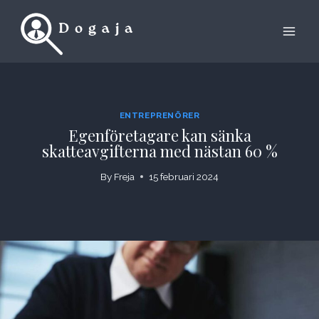
Skip
to
content
ENTREPRENÖRER
Egenföretagare kan sänka
skatteavgifterna med nästan 60 %
By
Freja
15 februari 2024