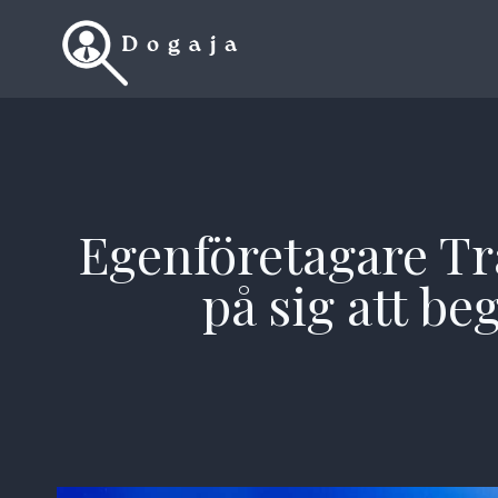
Skip
to
content
Egenföretagare Tra
på sig att be