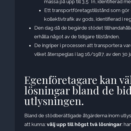
massa på upp till 3,5 Tn, identifierad
Ett transportföretagstillstånd som gör
kollektivtrafik av gods, identifierad i 
Den dag då de begärde stödet tillhandahålle
erhålla något av de tidigare tillstånden.
De ingriper i processen att transportera v
vilket återspeglas i lag 16/1987, av den 30 j
Egenföretagare kan välj
lösningar bland de bid
utlysningen.
Bland de stödberättigade åtgärderna inom utly
att kunna:
välj upp till högst två lösningar
: ha