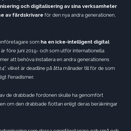
isering och digitalisering av sina verksamheter
se av färdskrivare
för den nya andra generationen,
egenföretagare som
ha en icke-intelligent digital
är före juni 2019- och som utför internationella
ommer att behöva installera en andra generationens
”, vilket är deadline på åtta månader till för de som
ligt Fenadismer.
av de drabbade fordonen skulle ha genomfört
ven om den drabbade flottan enligt deras beräkningar
n modernisering som dessa egenföretagare och små och