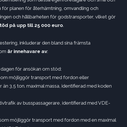
för planen för återhämtning, omvandling och
ringen och hållbarheten för godstransporter, vilket gör
töd på upp till 25 000 euro
.
stering, inkluderar den bland sina främsta
 som
är innehavare av
:
på dagen för ansökan om stöd:
ds som möjliggör transport med fordon eller
 än 3,5 ton. maximal massa, identifierad med koden
ktivtrafik av busspassagerare, identifierad med VDE-
ods, som möjliggör transport med fordon med en maximal