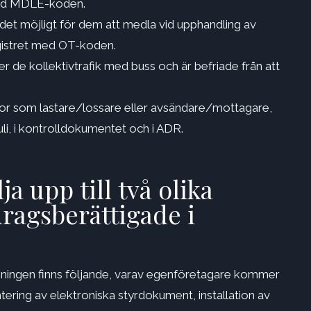
 med MDLE-koden.
 det möjligt för dem att medla vid upphandling av
registret med OT-koden.
r de kollektivtrafik med buss och är befriade från att
aror som lastare/lossare eller avsändare/mottagare,
uli, i kontrolldokumentet och i ADR.
a upp till två olika
ragsberättigade i
sningen finns följande, varav egenföretagare kommer
ntering av elektroniska styrdokument, installation av