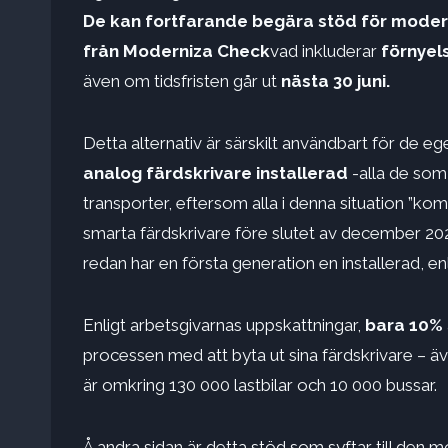
De kan fortfarande begära stöd för modern
från Moderniza Check
vad inkluderar
förnyel
även om tidsfristen går ut
nästa 30 juni.
Detta alternativ är särskilt användbart för de 
analog färdskrivare installerad
-alla de som 
transporter, eftersom alla i denna situation ”k
smarta färdskrivare före slutet av december 2024
redan har en första generation en installerad, en
Enligt arbetsgivarnas uppskattningar,
bara 10%
processen med att byta ut sina färdskrivare – ä
är omkring 130 000 lastbilar och 10 000 bussar.
Å andra sidan är detta stöd som syftar till de