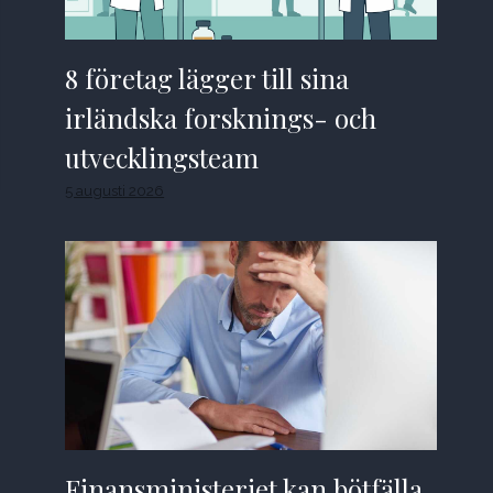
8 företag lägger till sina
irländska forsknings- och
utvecklingsteam
5 augusti 2026
Finansministeriet kan bötfälla