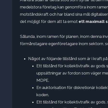
medelstora företag kan genomföra inom ramen 
motståndskraft och har bland sina mål digitalise
det möjligt för dem att ta emot
ett maximalt s
Sålunda, inom ramen för planen, inom denna inve
förmånstagare egenföretagare inom sektorn,
Något av följande tillstånd som är i kraft 
Ett tillstånd för kollektivtrafik av go
uppsättningar av fordon som väger mer
MDPE.
En auktorisation för diskretionär kolle
koden.
Ett tillstånd för kollektivtrafik av g