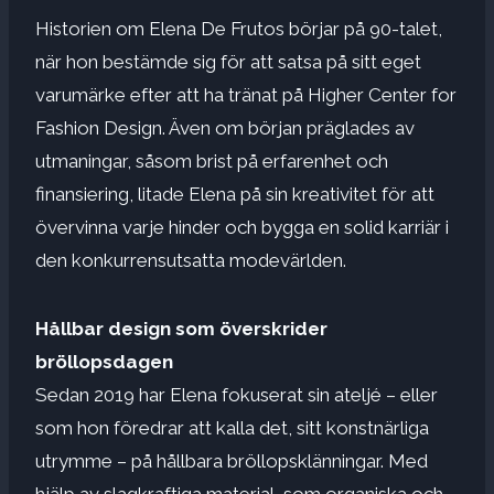
Historien om Elena De Frutos börjar på 90-talet,
när hon bestämde sig för att satsa på sitt eget
varumärke efter att ha tränat på Higher Center for
Fashion Design. Även om början präglades av
utmaningar, såsom brist på erfarenhet och
finansiering, litade Elena på sin kreativitet för att
övervinna varje hinder och bygga en solid karriär i
den konkurrensutsatta modevärlden.
Hållbar design som överskrider
bröllopsdagen
Sedan 2019 har Elena fokuserat sin ateljé – eller
som hon föredrar att kalla det, sitt konstnärliga
utrymme – på hållbara bröllopsklänningar. Med
hjälp av slagkraftiga material, som organiska och