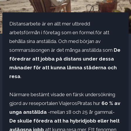
Distansarbete är en allt mer utbredd
arbetsförmån i företag som en formel för att
behålla sina anställda. Och med början av
sommarsäsongen är det många anställda som
De
föredrar att jobba på distans under dessa
månader för att kunna lämna städerna och
resa
.
Närmare bestämt visade en färsk undersökning
gjord av reseportalen ViajerosPiratas hur
60 % av
unga anställda
-mellan 18 och 25 år gammal-
De skulle föredra att ha hybridjobb eller helt
avlägsna jobb
att kunna resa mer. Ett fenomen