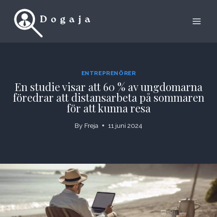
Skip
to
content
ENTREPRENÖRER
En studie visar att 60 % av ungdomarna
föredrar att distansarbeta på sommaren
för att kunna resa
By
Freja
11 juni 2024