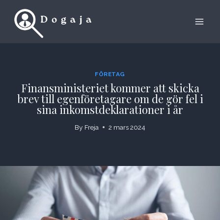
Skip
to
content
FÖRETAG
Finansministeriet kommer att skicka
brev till egenföretagare om de gör fel i
sina inkomstdeklarationer i år
By
Freja
2 mars 2024