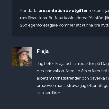
För detta
presentation av utgifter
mellan 1 j
medfinansierar 60 % av kostnaderna för stödtjän
200 egenföretagare kommer att kunna dra nytta a
Freja
Jag heter Freja och är redaktör på Dago
och innovation. Med tio års erfarenhet 
arbetsmarknadstrender och påverkan a
empowerment, strävar jag efter att ge st
sina karriärer.