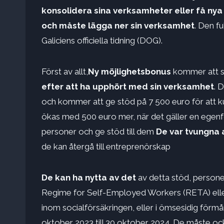
konsolidera sina verksamheter eller få ny
och måste lägga ner sin verksamhet
. Den fu
Galiciens officiella tidning (DOG).
Först av allt,
Ny möjlighetsbonus
kommer att 
efter att ha upphört med sin verksamhet
. 
och kommer att ge stöd på 7 500 euro för att k
ökas med 500 euro mer, när det gäller en egenfö
personer och ge stöd till dem
De var tvungna 
de kan återgå till entreprenörskap
De kan ha nytta av det
av detta stöd, personer
Regime for Self-Employed Workers (RETA) eller
inom socialförsäkringen, eller i ömsesidig förm
oktober 2023 till 30 oktober 2024. De måste oc