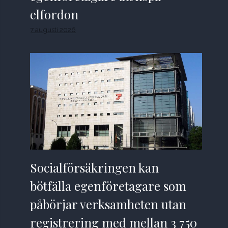
elfordon
7 augusti 2026
Socialförsäkringen kan
bötfälla egenföretagare som
påbörjar verksamheten utan
registrering med mellan 3 750