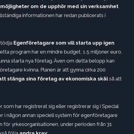
a möjligheter om de upphör med sin verksamhet
llständiga informationen har redan publicerats i
stödja
Egenföretagare som vill starta upp igen
Detta program har en mindre budget, 1,5 miljoner euro,
unna starta nya företag. Även om detta belopp kan
retagare kvinna. Planen är att gynna cirka 200
att stänga sina företag av ekonomiska skäl
så att
 som har registrerat sig eller registrerar sig i Special
 i någon annan speciell system för egenföretagare
ån för yrkesorganisationen, under perioden från 31
kså följa
andra krav
: