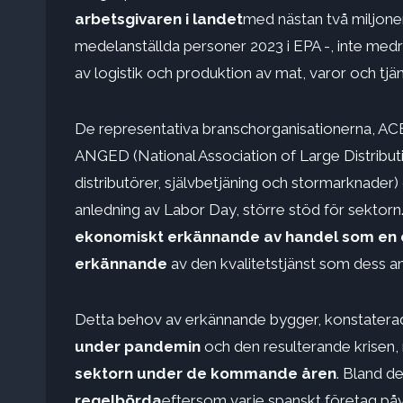
arbetsgivaren i landet
med nästan två miljoner
medelanställda personer 2023 i EPA -, inte med
av logistik och produktion av mat, varor och tjän
De representativa branschorganisationerna, AC
ANGED (National Association of Large Distribu
distributörer, självbetjäning och stormarknade
anledning av Labor Day, större stöd för sektor
ekonomiskt erkännande av handel som en dr
erkännande
av den kvalitetstjänst som dess a
Detta behov av erkännande bygger, konstaterad
under pandemin
och den resulterande krisen,
sektorn under de kommande åren
. Bland de
regelbörda
eftersom varje spanskt företag påve