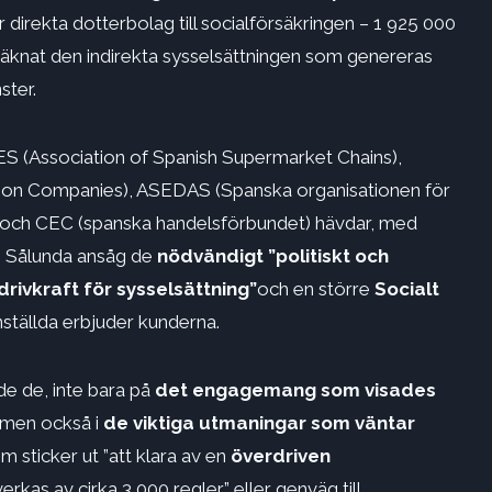
 direkta dotterbolag till socialförsäkringen – 1 925 000
räknat den indirekta sysselsättningen som genereras
ster.
ES (Association of Spanish Supermarket Chains),
tion Companies), ASEDAS (Spanska organisationen för
r) och CEC (spanska handelsförbundet) hävdar, med
n. Sålunda ansåg de
nödvändigt ”politiskt och
ivkraft för sysselsättning”
och en större
Socialt
nställda erbjuder kunderna.
e de, inte bara på
det engagemang som visades
 men också i
de viktiga utmaningar som väntar
m sticker ut ”att klara av en
överdriven
rkas av cirka 3 000 regler” eller genväg till