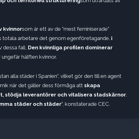
p och territoriell strukturering
som utfärdats av
 kvinnor
som är ett av de ”mest feminiserade”
ss totala arbetare det genom egenföretagande.
i
v dessa fall,
Den kvinnliga profilen dominerar
ungefär hälften kvinnor.
an alla städer i Spanien”, vilket gör den till en agent
amik när det gäller dess förmåga att
skapa
t, stödja leverantörer och vitalisera stadskärnor
.
mma städer och städer
”, konstaterade CEC.