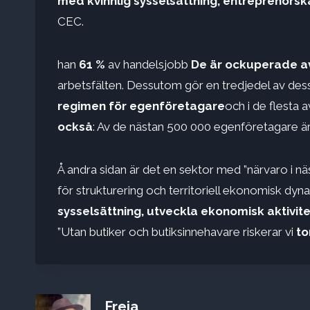
med kvinnlig sysselsättning, entreprenörska
CEC.
han
61 %
av handelsjobb
De är ockuperade av
arbetsfälten. Dessutom gör en tredjedel av de
regimen för egenföretagare
och i de flesta a
också
: Av de nästan 500 000 egenföretagare är 
Å andra sidan är det en sektor med ”närvaro i näst
för strukturering och territoriell ekonomisk dyn
sysselsättning, utveckla ekonomisk aktivite
”Utan butiker och butiksinnehavare riskerar vi
to
Freja