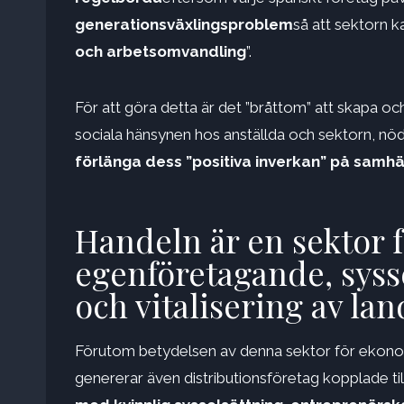
generationsväxlingsproblem
så att sektorn k
och arbetsomvandling
”.
För att göra detta är det ”bråttom” att skapa och
sociala hänsynen hos anställda och sektorn, nöd
förlänga dess ”positiva inverkan” på samhäl
Handeln är en sektor f
egenföretagande, syss
och vitalisering av l
Förutom betydelsen av denna sektor för ekonom
genererar även distributionsföretag kopplade til