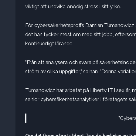
viktigt att undvika onödig stress i sitt yrke.
För cybersäkerhetsproffs Damian Tumanowicz ä
det han tycker mest om med sitt jobb, efters
kontinuerligt lärande.
”Från att analysera och svara på säkerhetsincident
ström av olika uppgifter,” sa han. ”Denna variat
Tumanowicz har arbetat på Liberty IT i sex år, m
senior cybersäkerhetsanalytiker i företagets s
”Cybers
Om det finns något sådant, kan du beskriva en typ