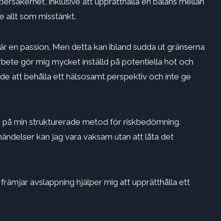
ersäkerhet, inklusive att upprätthålla en balans mellan
e allt som misstänkt.
 är en passion. Men detta kan ibland sudda ut gränserna
arbete gör mig mycket inställd på potentiella hot och
de att behålla ett hälsosamt perspektiv och inte ge
mig på min strukturerade metod för riskbedömning.
händelser kan jag vara vaksam utan att låta det
 främjar avslappning hjälper mig att upprätthålla ett