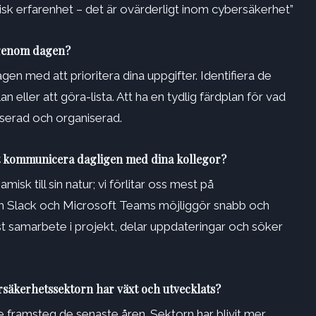
isk erfarenhet – det är ovärderligt inom cybersäkerhet”
 genom dagen?
gen med att prioritera dina uppgifter. Identifiera de
eller att göra-lista. Att ha en tydlig färdplan för vad
userad och organiserad.
tt kommunicera dagligen med dina kollegor?
k till sin natur; vi förlitar oss mest på
 Slack och Microsoft Teams möjliggör snabb och
t samarbete i projekt, delar uppdateringar och söker
ersäkerhetssektorn har växt och utvecklats?
framsteg de senaste åren. Sektorn har blivit mer