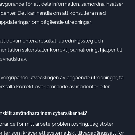
avgörande för att dela information, samordna insatser
incidenter. Det kan handla om att konsultera med
 uppdateringar om pågående utredningar.
 att dokumentera resultat, utredningssteg och
tation säkerställer korrekt journalföring, hjälper till
levnadskrav.
övergripande utvecklingen av pågående utredningar, ta
ställa korrekt överlämnande av incidenter eller
ärskilt användbara inom cybersäkerhet?
rande för mitt arbete problemlösning. Jag stöter
ter som kräver ett systematiskt tillvägagångssätt för