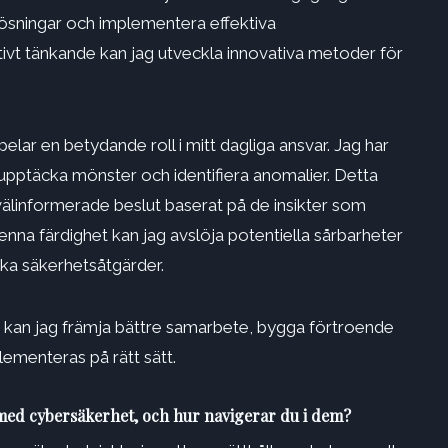
lösningar och implementera effektiva
tivt tänkande kan jag utveckla innovativa metoder för
elar en betydande roll i mitt dagliga ansvar. Jag har
, upptäcka mönster och identifiera anomalier. Detta
 välinformerade beslut baserat på de insikter som
denna färdighet kan jag avslöja potentiella sårbarheter
ska säkerhetsåtgärder.
kan jag främja bättre samarbete, bygga förtroende
lementeras på rätt sätt.
 med cybersäkerhet, och hur navigerar du i dem?