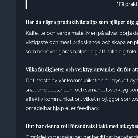
”Få prakt
Har du några produktivitetstips som hjälper dig
Kaffe, te och yerba mate. Men på allvar, börja da
viktigaste och mest brådskande och skapa en plan 
som behöver göras hjälper dig att hålla dig fok
Vilka färdigheter och verktyg använder du för a
Det mesta av vår kommunikation är mycket dynamis
snabbmeddelanden, och samarbetsverktyg som
effektiv kommunikation, vilket möjliggör sömlös
omedelbar hjälp eller feedback.
Hur har denna roll förändrats i takt med att cyb
Området cybersäkerhet har bevittnat betydande 