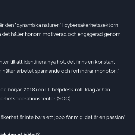
r den ”dynamiska naturen” i cybersäkerhetssektorn
om det håller honom motiverad och engagerad genom
er till att identifiera nya hot, det finns en konstant
ion håller arbetet spännande och förhindrar monotoni.”
ed början 2018 i en IT-helpdesk-roll. Idag är han
äkerhetsoperationscenter (SOC).
äkerhet är inte bara ett jobb för mig; det är en passion”
isk dag på jobbet?