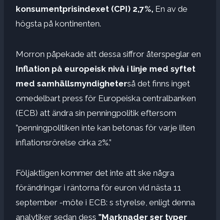
konsumentprisindexet (CPI) 2,7%,
En av de
högsta på kontinenten.
Morron påpekade att dessa siffror återspeglar en
Inflation på europeisk nivå i linje med syftet
med samhällsmyndigheter
så det finns inget
omedelbart press för Europeiska centralbanken
(ECB) att ändra sin penningpolitik eftersom
”penningpolitiken inte kan betonas för varje liten
inflationsrörelse cirka 2%.”
Följaktligen kommer det inte att ske några
förändringar i räntorna för euron vid nästa 11
september -möte i ECB: s styrelse, enligt denna
analytiker sedan dess
”Marknader ser typer