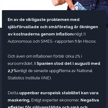
En av de viktigaste problemen med
självförvaltade och småföretag är ökningen
av kostnaderna genom inflation
enligt II
Autonomous och SMES -rapporten från Hiscox.
Och även om inflationen förblir cirka 2% i
euroområdet,
I Spanien stod det i augusti med
2,7%
enligt de senaste uppgifterna av National
Statistics Institute (INE).
Detta
uppenbar europeisk stabilitet kan vara
maskering,
Enligt experter ekonomer,
Negativa
effekter för självanställda och små och