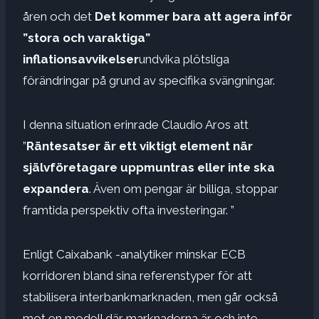
åren och det
Det kommer bara att agera inför
”stora och varaktiga”
inflationsavvikelser
undvika plötsliga
förändringar på grund av specifika svängningar.
I denna situation erinrade Claudio Aros att
”
Räntesatser är ett viktigt element när
självföretagare uppmuntras eller inte ska
expandera
. Även om pengar är billiga, stoppar
framtida perspektiv ofta investeringar. ”
Enligt Caixabank -analytiker minskar ECB
korridoren bland sina referenstyper för att
stabilisera interbankmarknaden, men går också
mot en modell där marknaderna är och inte