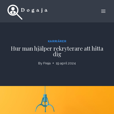
Skip
to
content
KARRIÄRER
Hur man hjälper rekryterare att hitta
dig
By
Freja
19 april 2024