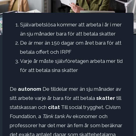
Självarbetslösa kommer att arbeta i år i mer
än sju månader bara för att betala skatter
De är mer än 150 dagar om året bara för att
betala offert och IRPF
Varje år måste självföretagen arbeta mer tid
för att betala sina skatter
De
autonom
De tilldelar mer än sju månader av
sitt arbete varje år bara för att betala
skatter
till
statskassan och
citat
Till social trygghet. Civism
Foundation, a
Tänk tank
Av ekonomer och
professorer har det mer än fem år som beräknar
det exakta antalet dagar som skattebetalarna