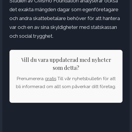
Studien av Civismo Foundation analyserar också
det exakta mängden dagar som egenföretagare
och andra skattebetalare behöver för att hantera
var och en av sina skyldigheter med statskassan
och social trygghet.
Vill du vara uppdaterad med nyheter
som detta?
Prenumerera
gratis
Till vår nyhetsbulletin för att
bli informerad om allt som påverkar ditt företag.