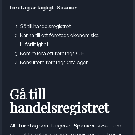
företag är lagligt
i
Spanien
.
Gå till handelsregistret
Känna till ett företags ekonomiska
tillförlitlighet
Kontrollera ett företags CIF
Konsultera företagskataloger
Gå till
handelsregistret
Allt
företag
som fungerar i
Spanien
oavsett om
de är aktiva eller inte, måste registreras och visas i