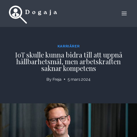
Skip
to
content
KARRIÄRER
IoT skulle kunna bidra till att uppnå
hållbarhetsmål, men arbetskraften
saknar kompetens
By
Freja
5 mars 2024