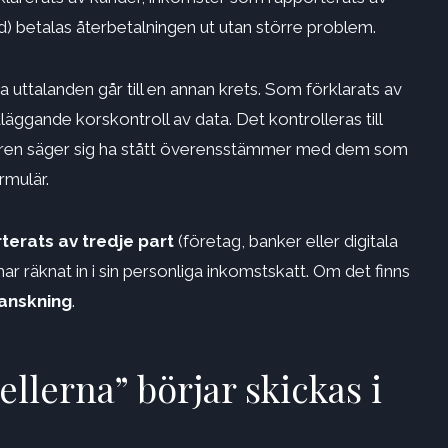
öd) betalas återbetalningen ut utan större problem.
a uttalanden går till en annan krets. Som förklarats av
dläggande korskontroll av data. Det kontrolleras till
aren säger sig ha stått överensstämmer med dem som
rmulär.
erats av tredje part
(företag, banker eller digitala
 räknat in i sin personliga inkomstskatt. Om det finns
anskning
.
llerna” börjar skickas i