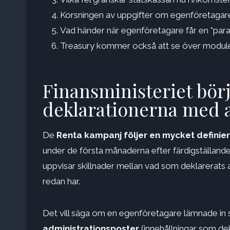
Korsningen av uppgifter om egenföretagare b
Vad händer när egenföretagare får en ”paral
Treasury kommer också att se över module
Finansministeriet bör
deklarationerna med a
De
Renta kampanj följer en mycket definie
under de första månaderna efter färdigställand
uppvisar skillnader mellan vad som deklarerats
redan har.
Det vill säga om en egenföretagare lämnade in 
administrationsposter
(innehållningar som de