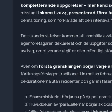
kompletterande uppgörelser – mer känd som
misstag i
Inkomst 2024, presenterad förra år
denna tidning, som förklarade att den intensiva 
Dessa underrättelser kommer att innehålla avv
egenföretagaren deklarerat och de uppgifter som
avdrag, omotiverade utgifter eller offentligt stö
Även om
första granskningen börjar varje 
förlikningsförslagen traditionellt in mellan febru
deklarationerna utan incidenter och går in i fasen
Finansministeriet börjar nu på djupet grans
Huvuddelen av ”parallellerna” börjar skickas 
Vilka fel granskar statskassan nu i inkomst