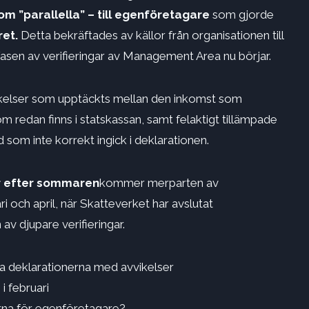
 ”parallella” – till egenföretagare
som gjorde
et.
Detta bekräftades av källor från organisationen till
fasen av verifieringar av Management Area nu börjar.
ikelser som upptäckts mellan den inkomst som
 redan finns i statskassan, samt felaktigt tillämpade
d som inte korrekt ingick i deklarationen.
år efter sommaren
kommer merparten av
ari och april, när Skatteverket har avslutat
 av djupare verifieringar.
ka deklarationerna med avvikelser
i februari
erna för egenföretagare?