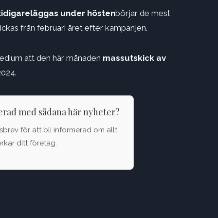
tidigareläggas under hösten
börjar de mest
ickas från februari året efter kampanjen.
 medium att den här månaden
massutskick av
2024.
terad med sådana här nyheter?
brev för att bli informerad om allt
kar ditt företag.