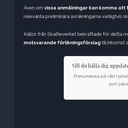
Även om
vissa anmälningar kan komma att 
relevanta preliminära avräkningarna vanligtvis sk
Källor från Skatteverket bekräftade för detta
motsvarande förlikningsförslag
till inkomst 
Vill du hålla dig uppda
Prenumerera på vårt nyhets
som påver