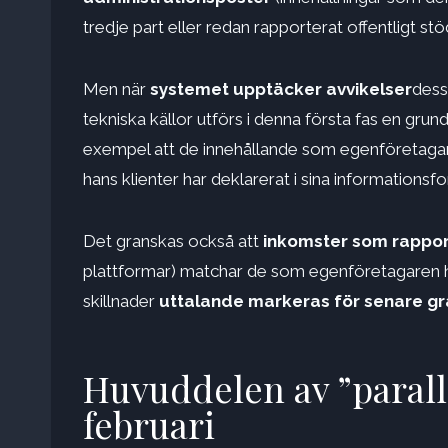
tredje part eller redan rapporterat offentligt st
Men när
systemet upptäcker avvikelser
dess
tekniska källor utförs i denna första fas en grun
exempel att de innehållande som egenföretag
hans klienter har deklarerat i sina informationsfo
Det granskas också att
inkomster som rapport
plattformar) matchar de som egenföretagaren har
skillnader
uttalande markeras för senare gr
Huvuddelen av ”paralle
februari