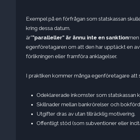
Exempel på en förfrågan som statskassan skulle 
kring dessa datum.
är”
”paralleller” är ännu inte en sanktion
men e
egenföretagaren om att den har upptäckt en av
förlikningen eller framföra anklagelser.
I praktiken kommer många egenföretagare att st
Odeklarerade inkomster som statskassan kä
Skillnader mellan bankrörelser och bokförd
Utgifter dras av utan tillräcklig motivering.
Offentligt stöd (som subventioner eller inci