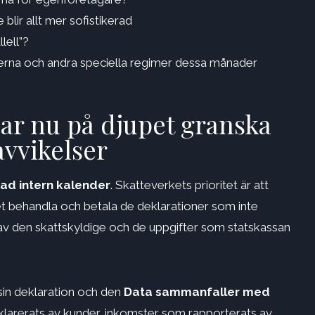
lir allt mer sofistikerad
lell”?
rna och andra speciella regimer dessa månader
jar nu på djupet granska
vvikelser
rad intern kalender
. Skatteverkets prioritet är att
et behandla och betala de deklarationer som inte
 av den skattskyldige och de uppgifter som statskassan
sin deklaration och den
Data sammanfaller med
klarerats av kunder, inkomster som rapporterats av