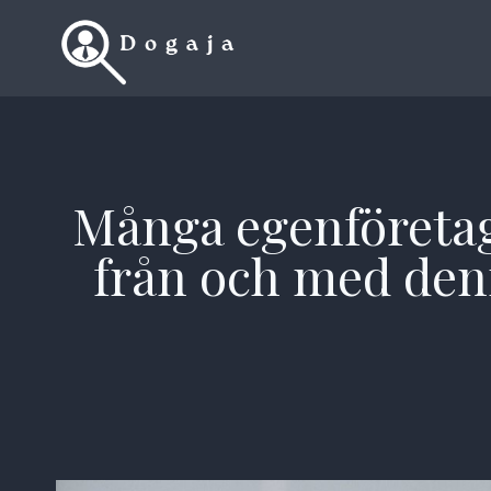
Skip
to
content
Många egenföretag
från och med denn