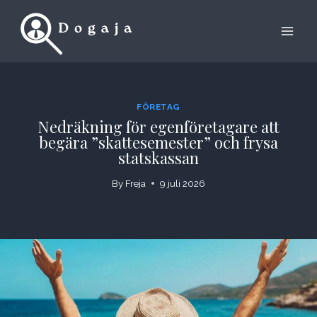
Skip
to
content
FÖRETAG
Nedräkning för egenföretagare att
begära ”skattesemester” och frysa
statskassan
By
Freja
9 juli 2026