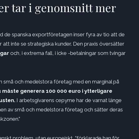
r tar i genomsnitt mer
nd de spanska exportföretagen inser fyra av tio att de
r att inte se strategiska kunder. Den praxis översätter
agar
och, i extrema fall, i icke -betalningar som tvingar
: en små och medelstora företag med en marginal på
 måste generera 100 000 euro i ytterligare
usten.
I arbetsgivarens cepyme har de varnat länge
onen av små och medelstora företag och sätter deras
iskzonen.”
panskt problem, utan europeiskt, ”förklarade han för