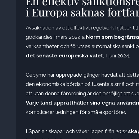
En effektiv sanktions
i Europa saknas fortf
Avsaknaden av ett effektivt regelverk hjälper ti
godkändes i mars 2024 a
Norm som begränsade
verksamheter och förutses automatiska sanktion
det senaste europeiska valet,
I juni 2024.
Cepyme har upprepade gånger hävdat att detta di
den ekonomiska bördan på tusentals små och me
att utan denna förordning är det omöjligt att sk
Varje land upprätthåller sina egna använ
komplicerar ledningen för små exportörer.
I Spanien skapar och växer lagen från 2022
skap