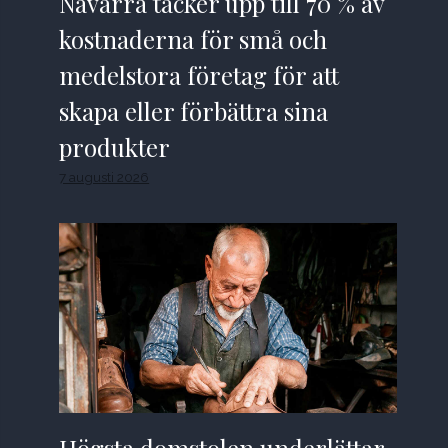
Navarra täcker upp till 70 % av
kostnaderna för små och
medelstora företag för att
skapa eller förbättra sina
produkter
7 augusti 2026
Högsta domstolen underlättar