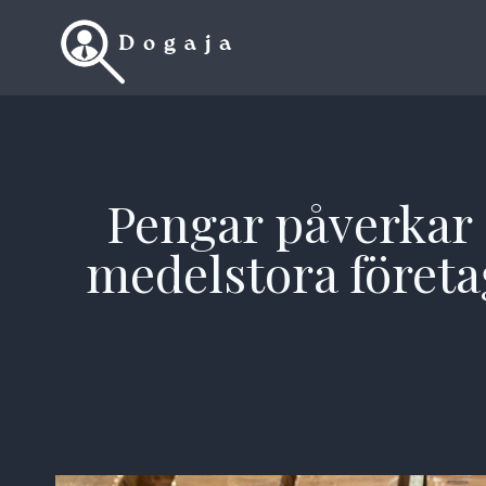
Skip
to
content
Pengar påverkar
medelstora företag