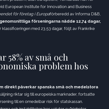
vid European Institute for Innovation and Business
endet för företag i Europa
förberedd av Informa D&B,
genomsnittliga förseningarna nådde 12,74 dagar,
 klassificeringen med 23,53 dagar, följt av Frankrike
ar 58% av små och
konomiska problem hos
om direkt påverkar spanska små och medelstora
jning riktar sig till europeiska marknader, fortsatte
sening till en omedelbar risk för statskassan.
rna och instabiliteten hos valutor svårigheter.