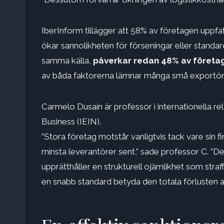
IberInform tillägger att 58% av företagen uppfa
ökar sannolikheten för förseningar eller standar
samma källa,
påverkar redan 48% av företa
av båda faktorerna lämnar många små exportörer 
Carmelo Dusaín är professor i internationella re
Business (IEIN).
”Stora företag motstår vanligtvis tack vare sin f
minsta leverantörer sent,” sade professor C. ”De
upprätthåller en strukturell ojämlikhet som str
en snabb standard betyda den totala förlusten av