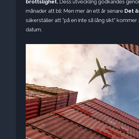
brottslighet.
Dess utveckling godkändes genom 
månader att bli; Men mer än ett år senare
Det är
säkerställer att ”på en inte så lång sikt” komme
datum.