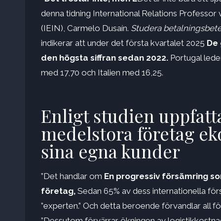
denna tidning International Relations Professor 
(IEIN), Carmelo Dusaín.
Studera betalningsbete
indikerar att under det första kvartalet 2025
De 
den högsta siffran sedan 2022.
Portugal leder
med 17,70 och Italien med 16,25.
Enligt studien uppfatt
medelstora företag e
sina egna kunder
”Det handlar om
En progressiv försämring s
företag,
Sedan 65% av dess internationella försäl
”experten.” Och detta beroende förvandlar all för
”Dessutom förvärrar ökningen av logistikkostnade