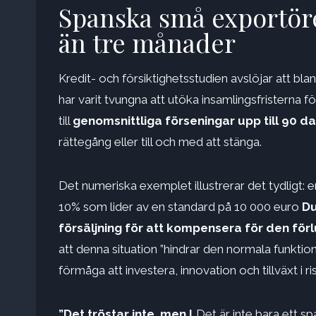
Spanska små exportöre
än tre månader
Kredit- och försiktighetsstudien avslöjar att bla
har varit tvungna att utöka insamlingsfristerna fö
till
genomsnittliga förseningar upp till 90 d
rättegång eller till och med att stänga.
Det numeriska exemplet illustrerar det tydligt
10% som lider av en standard på 10 000 euro
Du
försäljning för att kompensera för den förl
att denna situation ”hindrar den normala funkti
förmåga att investera, innovation och tillväxt i r
”Det tröstar inte, men L
Det är inte bara ett s