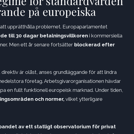
regime för standardvärden
arande på europeiska
ll att upprätthålla problemet. Europaparlamentet
 till 30 dagar betalningsvillkoren
i kommersiella
er. Men ett år senare fortsätter
blockerad efter
rektiv är olåst, anses grundläggande för att lindra
delstora företag. Arbetsgivarorganisationen hävdar
apa en fullt funktionell europeisk marknad. Under tiden,
dningsområden och normer,
vilket ytterligare
andet av ett statligt observatorium för privat