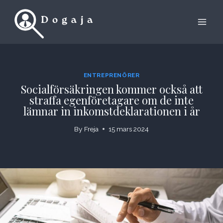
Skip
to
content
ENTREPRENÖRER
Socialförsäkringen kommer också att
straffa egenföretagare om de inte
lämnar in inkomstdeklarationen i år
By
Freja
15 mars 2024