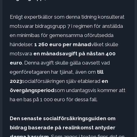
Enligt expertkällor som denna tidning konsulterat
motsvarar bidragsgrupp 7 i regimen för anställda
en minimibas för gemensamma oförutsedda
händelser.
1 260 euro per månad
vilket skulle
motsvara
en månadsavgift på nästan 400
euro
. Denna avgift skulle gälla oavsett vad
egenföretagaren har tjänat, även om
till
2023
socialförsäkringen själv etablerad
en
övergångsperiod
som undantagsvis kommer att
ha en bas på 1 000 euro
för dessa fall.
Den senaste socialförsäkringsguiden om
bidrag baserade på realinkomst antyder
denna kasuism
. Som anges i texten finns det en