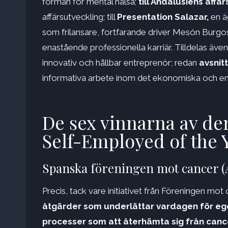
förmån för mental hälsa;
till Andalusiens affä
affärsutveckling; till
Presentation Salazar,
en ä
som frilansare, fortfarande driver Mesón Burgo
enastående professionella karriär. Tilldelas även 
innovativ och hållbar entreprenör; redan
avsnitt
informativa arbete inom det ekonomiska och e
De sex vinnarna av de
Self-Employed of the 
Spanska föreningen mot cancer 
Precis, tack vare initiativet från Föreningen mo
åtgärder som underlättar vardagen för e
processer som att återhämta sig från canc