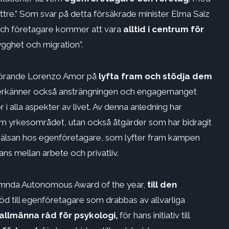
ttre.” Som svar på detta försäkrade minister Elma Saiz
 och företagare kommer att vara
alltid i centrum för
rygghet och migration”.
dförande Lorenzo Amor på
lyfta fram och stödja dem
erkänner också ansträngningen och engagemanget
 i alla aspekter av livet. Av denna anledning har
nom yrkesområdet, utan också åtgärder som har bidragit
a hälsan hos egenföretagare, som lyfter fram kampen
ans mellan arbete och privatliv.
 nämnda Autonomous Award of the year,
till den
öd till egenföretagare som drabbas av allvarliga
 allmänna råd för psykologi,
för hans initiativ till