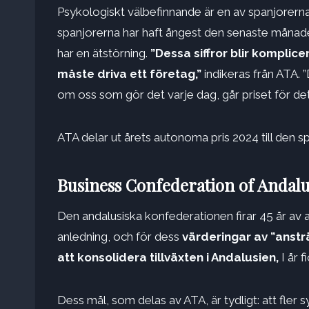
Psykologiskt välbefinnande är en av spanjorerna
spanjorerna har haft ångest den senaste månad
har en ätstörning.
”Dessa siffror blir komplic
måste driva ett företag,”
indikeras från ATA. ”D
om oss som gör det varje dag, går priset för de
ATA delar ut årets autonoma pris 2024 till den 
Business Confederation of Andalu
Den andalusiska konfederationen firar 45 år av a
anledning, och för dess
värderingar av ”ansträ
att konsolidera tillväxten i Andalusien,
I år 
Dess mål, som delas av ATA, är tydligt: ​​att fl