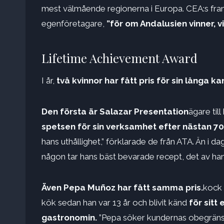
mest välmående regionerna i Europa. CEA:s fram
egenföretagare,
”för om Andalusien vinner, v
Lifetime Achievement Award
I år,
två kvinnor har fått pris för sin långa ka
Den första är Salazar Presentation
ägare til
spetsen för sin verksamhet efter nästan 
hans uthållighet,” förklarade de från ATA. Än i da
någon tar hans bäst bevarade recept, det av han
Även Pepa Muñoz har fått samma pris.
kock 
kök sedan han var 13 år och blivit känd
för sitt
gastronomin.
”Pepa söker kundernas obegräns