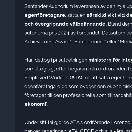
Santander Auditorium leveransen av den 23:e up
egenföretagare,
sätta en
särskild vikt vid 
och övergripande välbefinnande.
Bland dem 
autonoma pris 2024 av förbundet. Dessutom de
Achievement Award”, ”Entrepreneur” eller ”Medi
Han deltog i prisutdelningen
ministern för inte
som åtog sig, efter begäran från ordföranden fö
Employed Workers (
ATA
) för att sätta egenföre
egenföretagare de som bygger den ekonomiska och
företaget till den professionella som tillhandahål
ekonomi
”.
Under sitt tal gjorde ATA:s ordförande Lorenz
banker, regeringen, ATA, CEOE och alla våra insti