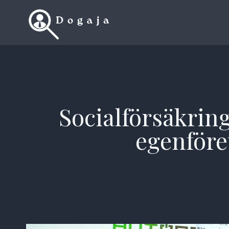
Skip
to
content
Socialförsäkring
egenföre