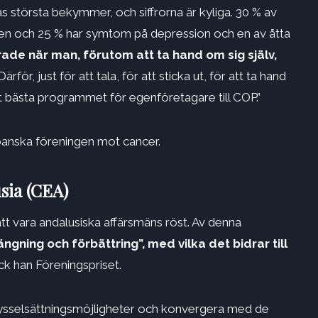
s största bekymmer, och siffrorna är kyliga. 30 % av
en och 25 % har symtom på depression och en av åtta
erade när man, förutom att ta hand om sig själv,
ärför, just för att tala, för att sticka ut, för att ta hand
t bästa programmet för egenföretagare till COP.”
spanska föreningen mot cancer.
sia (CEA)
tt vara andalusiska affärsmäns röst. Av denna
ngning och förbättring”, med vilka det bidrar till
fick han Föreningspriset.
er sysselsättningsmöjligheter och konvergera med de