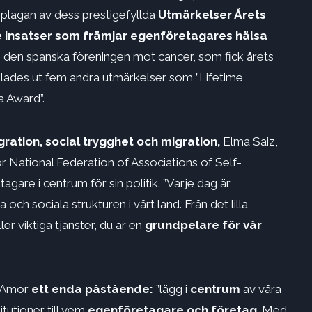
plagan av dess prestigefyllda
Utmärkelser Årets
de insatser som främjar egenföretagares hälsa
den spanska föreningen mot cancer, som fick årets
lades ut fem andra utmärkelser som ”Lifetime
a Award”.
gration, social trygghet och migration,
Elma Saiz,
r National Federation of Associations of Self-
tagare i centrum för sin politik. ”Varje dag är
 sociala strukturen i vårt land. Från det lilla
ler viktiga tjänster, du är en
grundpelare för vår
o Amor
ett enda påstående:
”lägg i
centrum
av våra
tutioner till vem
egenföretagare och företag
. Med