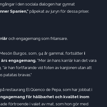
gångar i den sociala dialogen har gynnat
inner Spanien,”
påpekat av juryn för dessa priser.
rriär
och engagemang som frilansare.
l Mesón Burgos, som, 94 år gammal, fortsätter
i
70 års engagemang.
”Mer än hans karriär kan det vara
g, ”är han fortfarande vid foten av kanjonen utan att
s patatas bravas.”
på restaurang El Qüenco de Pepa, som har jobbat i
 engagemang för hållbarhet och kvalitet inom
ade förtroende i valet av mat, som hon gör med