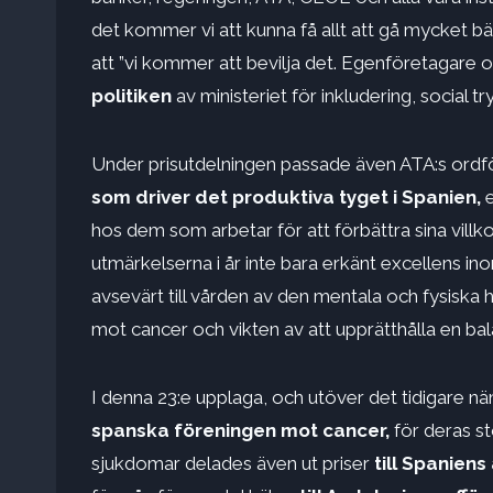
det kommer vi att kunna få allt att gå mycket bä
att ”vi kommer att bevilja det. Egenföretagare
politiken
av ministeriet för inkludering, social t
Under prisutdelningen passade även ATA:s or
som driver det produktiva tyget i Spanien,
hos dem som arbetar för att förbättra sina villkor
utmärkelserna i år inte bara erkänt excellens i
avsevärt till vården av den mentala och fysisk
mot cancer och vikten av att upprätthålla en bal
I denna 23:e upplaga, och utöver det tidigare
spanska föreningen mot cancer,
för deras st
sjukdomar delades även ut priser
till Spaniens