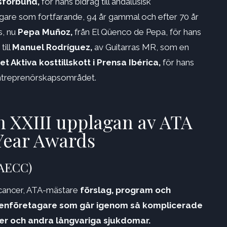
rsförbund,
för hans bidrag till andalusisk
gare som fortfarande, 94 år gammal och efter 70 år
s, nu
Pepa Muñoz,
från El Qüenco de Pepa, för hans
till
Manuel Rodríguez,
av Guitarras MR, som en
et Aktiva kosttillskott i Prensa Ibérica,
för hans
ntreprenörskapsområdet.
n XXIII upplagan av ATA
Year Awards
(AECC)
t cancer, ATA-mästare
förslag, program och
genföretagare som går igenom så komplicerade
er och andra långvariga sjukdomar.