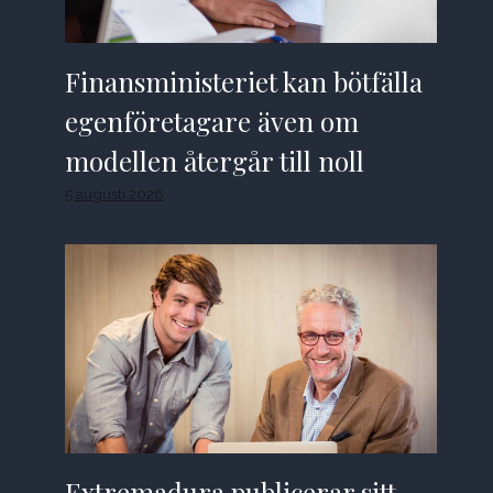
Finansministeriet kan bötfälla
egenföretagare även om
modellen återgår till noll
5 augusti 2026
Extremadura publicerar sitt