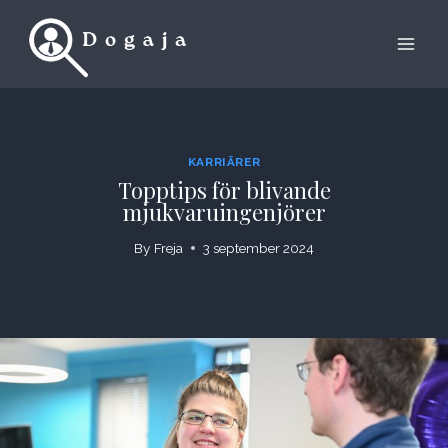
Skip
to
content
KARRIÄRER
Topptips för blivande
mjukvaruingenjörer
By
Freja
3 september 2024