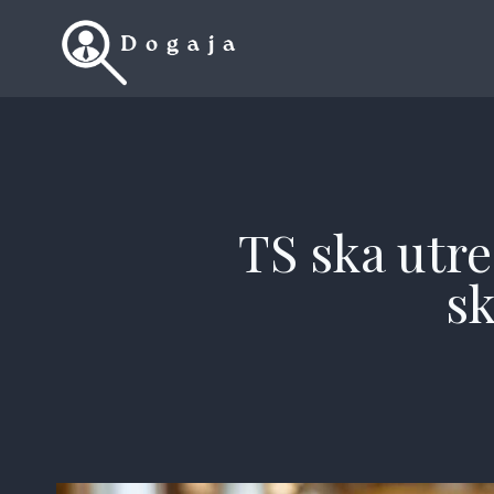
Skip
to
content
TS ska utr
sk