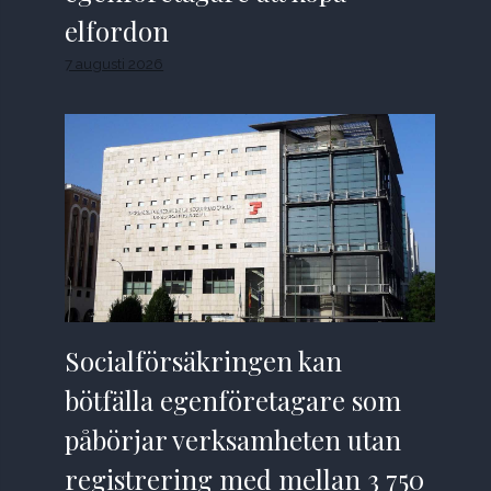
elfordon
7 augusti 2026
Socialförsäkringen kan
bötfälla egenföretagare som
påbörjar verksamheten utan
registrering med mellan 3 750