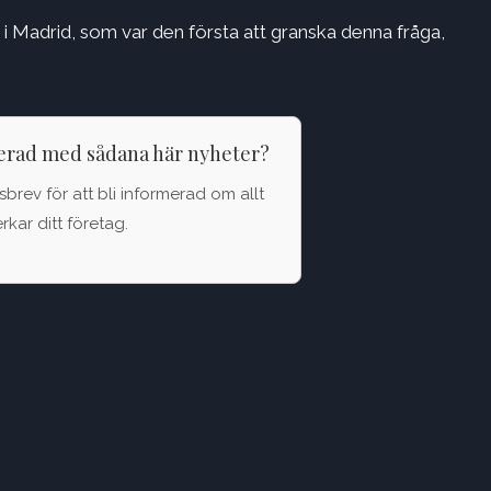
i Madrid, som var den första att granska denna fråga,
terad med sådana här nyheter?
brev för att bli informerad om allt
kar ditt företag.