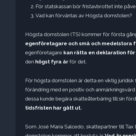
För statskassan bör fristavbrottet inte påv
Vad kan förväntas av Högsta domstolen?
Högsta domstolen (TS) kommer för första gånge
egenföretagare och små och medelstora 
egenföretagare
kan rätta en deklaration fö
den
högst fyra år
för det.
För högsta domstolen är detta en viktig juridis
förändring med en positiv och anmärkningsvärd 
dessa kunde begära skatteåterbäring till sin för
tidsfristen har gått ut.
Som José María Salcedo, skattepartner till Tax 
domstolen kommer att besluta är
Vad är presk