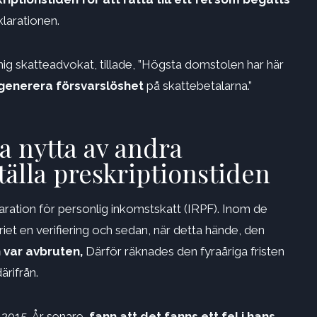
klarationen.
ig skatteadvokat, tillade, ”Högsta domstolen har här
n generera försvarslöshet
på skattebetalarna.”
a nytta av andra
ställa preskriptionstiden
aration för personlig inkomstskatt (IRPF). Inom de
t en verifiering och sedan, när detta hände, den
 var avbruten,
Därför räknades den fyraåriga fristen
ärifrån.
2015. År senare,
fann att det fanns ett fel i hans