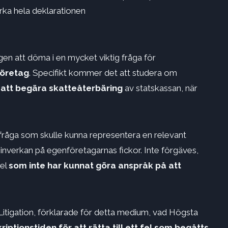
erka hela deklarationen
n att döma i en mycket viktig fråga för
företag
. Specifikt kommer det att studera om
r att begära skatteåterbäring
av statskassan, när
k fråga som skulle kunna representera en relevant
inverkan på egenföretagarnas fickor. Inte förgäves,
del
som inte har kunnat göra anspråk på att
Litigation, förklarade för detta medium, vad Högsta
riptionstiden för att rätta till ett fel som begåtts