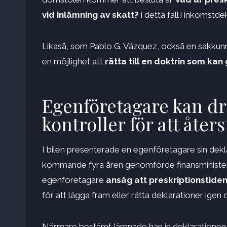
vid inlämning av skatt?
i detta fall i inkomstde
Likaså, som Pablo G. Vázquez, också en sakkunn
en möjlighet att
rätta till en doktrin som ka
Egenföretagare kan dr
kontroller för att åter
I bilen presenterade en egenföretagare sin dekl
kommande fyra åren genomförde finansministerie
egenföretagare
ansåg att preskriptionstiden
för att lägga fram eller rätta deklarationer igen d
Närmare bestämt lämnade han in deklarationen 