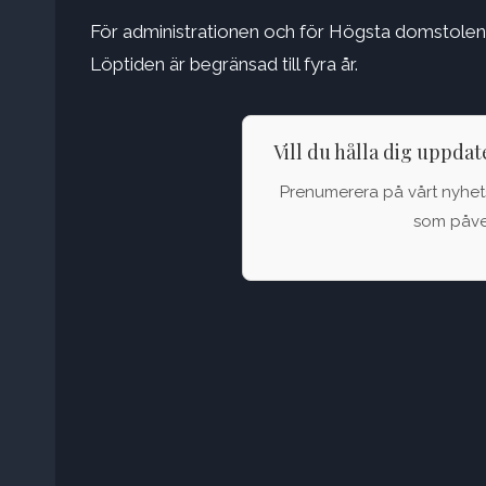
För administrationen och för Högsta domstolen 
Löptiden är begränsad till fyra år.
Vill du hålla dig uppda
Prenumerera på vårt nyhets
som påver