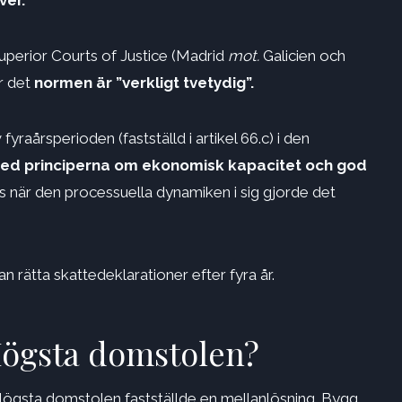
ver.
uperior Courts of Justice (Madrid
mot.
Galicien och
ar det
normen är ”verkligt tvetydig”.
yraårsperioden (fastställd i artikel 66.c) i den
med principerna om ekonomisk kapacitet och god
ras när den processuella dynamiken i sig gjorde det
ätta skattedeklarationer efter fyra år.
Högsta domstolen?
gsta domstolen fastställde en mellanlösning. Bygg