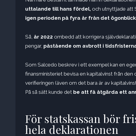
uttalande till hans fördel,
och utnyttjade att 
igen perioden på fyra år från det ögonblick
Så,
år 2022
ombedd att korrigera självdeklaratio
pengar,
påstående om avbrott i tidsfristern
Som Salcedo beskrev i ett exempel kan en ege
finansministeriet bevisa en kapitalvinst från den
verifieringen (även om det bara är av kapitalvins
På så sätt kunde det
be att få åtgärda ett an
För statskassan bör fr
hela deklarationen