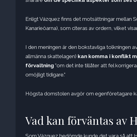
snarare
om de specifika aspekter som ses ö
Enligt Vázquez finns det motsättningar mellan S
Kanarieöarna), som citeras av ordern, vilket vis
I den meningen är den bokstavliga tolkningen av f
allmänna skattelagen)
kan komma i konflikt 
förvaltning
”om det inte tillåter att fel korrige
omöjligt tidigare.”
Högsta domstolen avgör om egenföretagare kan r
Vad kan förväntas av 
Som Vázquez bedömde kunde det vara så att Hö