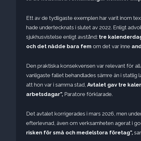
Ett av de tydligaste exemplen har varit inom text
hade undertecknats i slutet av 2022. Enligt adv
sjukhusvistelse enligt avstånd:
tre kalenderda
och det nådde bara fem
om det var inne
and
Den praktiska konsekvensen var relevant för al
vanligaste fallet behandlades sämre än i statlig 
att hon var i samma stad,
Avtalet gav tre kal
arbetsdagar”,
Paratore förklarade.
Det avtalet korrigerades i mars 2026, men und
efterlevnad, även om verksamheten agerat i god
risken för små och medelstora företag”,
sa