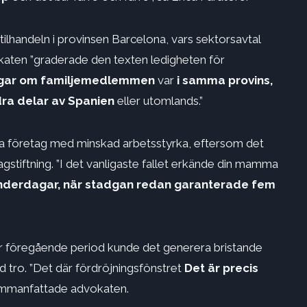
ilhandeln i provinsen Barcelona, ​​vars sektorsavtal
okaten ”graderade den texten ledigheten för
gar
om familjemedlemmen
var
i samma provins,
ra delar av Spanien
eller utomlands.”
la företag med minskad arbetsstyrka, eftersom det
lagstiftning. ”I det vanligaste fallet erkände din mamma
enderdagar,
när stadgan redan garanterade fem
er föregående period kunde det generera bristande
 tro. ”Det där fördröjningsfönstret
Det är precis
mmanfattade advokaten.