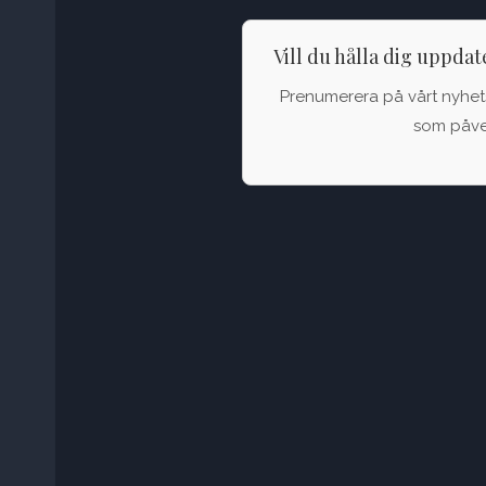
Vill du hålla dig uppda
Prenumerera på vårt nyhets
som påver