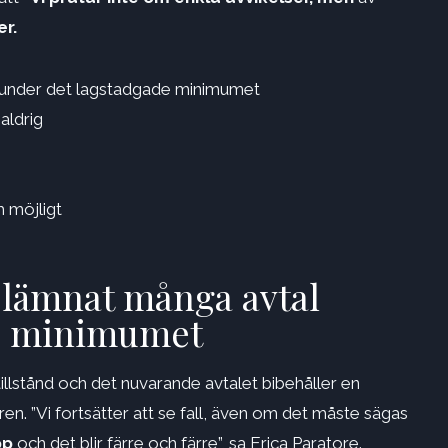
er.
 under det lagstadgade minimumet
aldrig
m möjligt
 lämnat många avtal
de minimumet
tillstånd och det nuvarande avtalet bibehåller en
en. ”Vi fortsätter att se fall, även om det måste sägas
pp
och det blir färre och färre”, sa Erica Paratore.