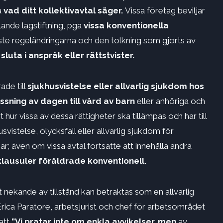
a
vad ditt kollektivavtal säger.
Vissa företag beviljar
ande lagstiftning, pga
vissa konventionella
ste regeländringarna och den tolkning som gjorts av
sluta i anspråk eller rättstvister.
ade till
sjukhusvistelse eller allvarlig sjukdom hos
sning av dagen till vård av barn
eller anhöriga och
hur vissa av dessa rättigheter ska tillämpas och har till
istelse, olycksfall eller allvarlig sjukdom för
 även om vissa avtal fortsatte att innehålla andra
 klausuler föråldrade
konventionell.
igt nekande av tillstånd kan betraktas som en allvarlig
Erica Paratore, arbetsjurist och chef för arbetsområdet
att
”Vi pratar inte om enkla avvikelser,
men
av