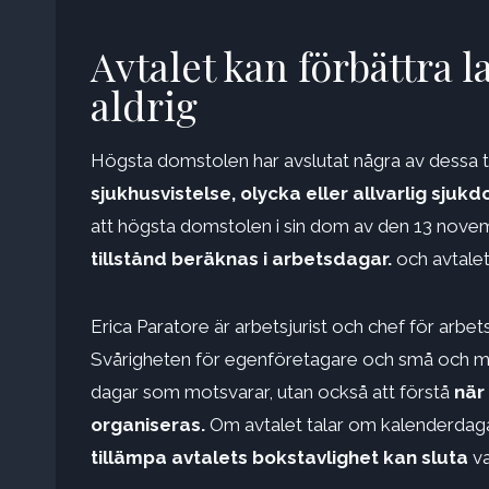
Avtalet kan förbättra 
aldrig
Högsta domstolen har avslutat några av dessa tvi
sjukhusvistelse, olycka eller allvarlig sj
att högsta domstolen i sin dom av den 13 novemb
tillstånd beräknas i arbetsdagar.
och avtalet
Erica Paratore är arbetsjurist och chef för ar
Svårigheten för egenföretagare och små och me
dagar som motsvarar, utan också att förstå
när
organiseras.
Om avtalet talar om kalenderdagar
tillämpa avtalets bokstavlighet
kan sluta
va