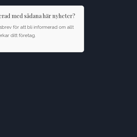
terad med sådana här nyheter?
brev för att bli informerad om allt
kar ditt företag.