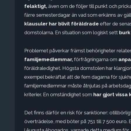
felaktigt,
även om de följer till punkt och prick
färre semesterdagar än vad som erkänns av gäll
klausuler har blivit föråldrade
efter de sena
domstolarna. En situation som logiskt sett
burk
Problemet påverkar främst behörigheter relater
familjemedlemmar,
förfrågningarna om
anpas
föräldraledighet. Högsta domstolen har klargjort 
exempel bekräftat att de fem dagarna för sjukhusv
familjemedlemmar måste åtnjutas på arbetsdagar;
kriterier. En omständighet som
har gjort vissa
Det finns därför en risk för sanktioner: otillbörl
överträdelse, med böter på 751 till 7 500 euro. 
i Augusta Abogados, varnade detta medium för 