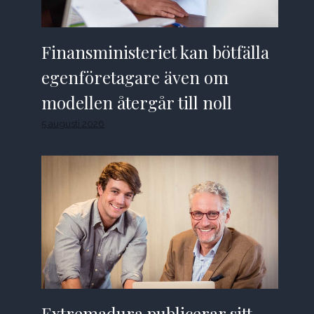
Finansministeriet kan bötfälla
egenföretagare även om
modellen återgår till noll
5 augusti 2026
Extremadura publicerar sitt