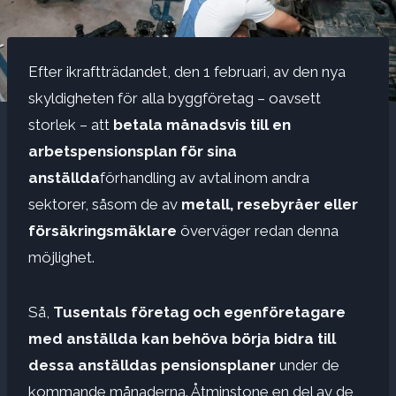
Efter ikraftträdandet, den 1 februari, av den nya
skyldigheten för alla byggföretag – oavsett
storlek – att
betala månadsvis till en
arbetspensionsplan för sina
anställda
förhandling av avtal inom andra
sektorer, såsom de av
metall, resebyråer eller
försäkringsmäklare
överväger redan denna
möjlighet.
Så,
Tusentals företag och egenföretagare
med anställda kan behöva börja bidra till
dessa anställdas pensionsplaner
under de
kommande månaderna. Åtminstone en del av de