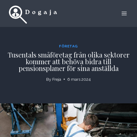
Skip
to
content
FÖRETAG
Tusentals småföretag från olika sektorer
kommer att behöva bidra till
pensionsplaner för sina anställda
By
Freja
6 mars 2024