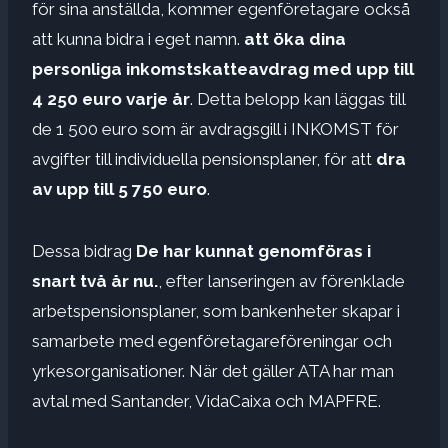
för sina anställda, kommer egenföretagare också
att kunna bidra i eget namn.
att öka dina
personliga inkomstskatteavdrag med upp till
4 250 euro varje år
. Detta belopp kan läggas till
de 1 500 euro som är avdragsgill i INKOMST för
avgifter till individuella pensionsplaner, för att
dra
av upp till 5 750 euro
.
Dessa bidrag
De har kunnat genomföras i
snart två år nu.
, efter lanseringen av förenklade
arbetspensionsplaner, som bankenheter skapar i
samarbete med egenföretagareföreningar och
yrkesorganisationer. När det gäller ATA har man
avtal med Santander, VidaCaixa och MAPFRE.